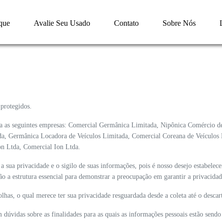
que
Avalie Seu Usado
Contato
Sobre Nós
protegidos.
ca as seguintes empresas: Comercial Germânica Limitada, Nipônica Comércio de
da, Germânica Locadora de Veículos Limitada, Comercial Coreana de Veículos 
n Ltda, Comercial Ion Ltda.
 sua privacidade e o sigilo de suas informações, pois é nosso desejo estabele
s são a estrutura essencial para demonstrar a preocupação em garantir a privacid
colhas, o qual merece ter sua privacidade resguardada desde a coleta até o desca
dúvidas sobre as finalidades para as quais as informações pessoais estão sendo 