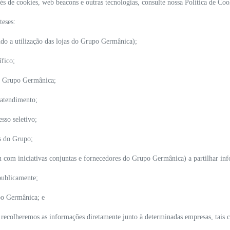
és de cookies, web beacons e outras tecnologias, consulte nossa Política de Coo
teses:
do a utilização das lojas do Grupo Germânica);
ífico;
do Grupo Germânica;
 atendimento;
sso seletivo;
es do Grupo;
u com iniciativas conjuntas e fornecedores do Grupo Germânica) a partilhar inf
publicamente;
po Germânica; e
 recolheremos as informações diretamente junto à determinadas empresas, tais c