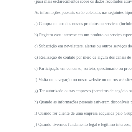
(para mais esclarecimentos sobre os dados recolhidos atrav
As informações pessoais serão coletadas nas seguintes hipó
a) Compra ou uso dos nossos produtos ou serviços (incluin
b) Registro e/ou interesse em um produto ou serviço espec
c) Subscrição em newsletters, alertas ou outros serviços 
d) Realização de contato por meio de algum dos canais de
e) Participação em concurso, sorteio, questionário ou proce
f) Visita ou navegação no nosso website ou outros websit
g) Ter autorizado outras empresas (parceiros de negócio o
h) Quando as informações pessoais estiverem disponíveis 
i) Quando for cliente de uma empresa adquirida pelo Gru
j) Quando tivermos fundamento legal e legítimo interesse,