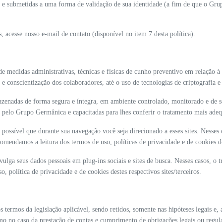
ta e submetidas a uma forma de validação de sua identidade (a fim de que o Gru
s, acesse nosso e-mail de contato (disponível no item 7 desta política).
medidas administrativas, técnicas e físicas de cunho preventivo em relação à 
e conscientização dos colaboradores, até o uso de tecnologias de criptografia e 
azenadas de forma segura e íntegra, em ambiente controlado, monitorado e de s
as pelo Grupo Germânica e capacitadas para lhes conferir o tratamento mais ade
é possível que durante sua navegação você seja direcionado a esses sites. Nesses
comendamos a leitura dos termos de uso, políticas de privacidade e de cookies do
ulga seus dados pessoais em plug-ins sociais e sites de busca. Nesses casos, o t
, política de privacidade e de cookies destes respectivos sites/terceiros.
 termos da legislação aplicável, sendo retidos, somente nas hipóteses legais e,
como no caso da prestação de contas e cumprimento de obrigações legais ou regula