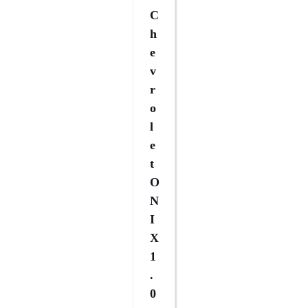
C
H
E
V
R
O
L
E
T
O
N
I
X
1
.
0