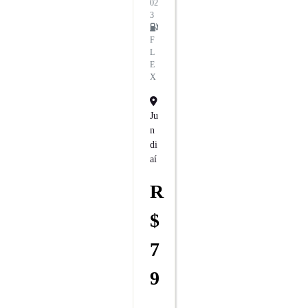
02
3
F
L
E
X
Ju
N
Di
Aí
R
$
7
9
.