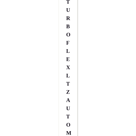
T
U
R
B
O
F
L
E
X
L
T
Z
A
U
T
O
M