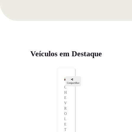
Veículos em Destaque
Compartilhar
C
H
E
V
R
O
L
E
T