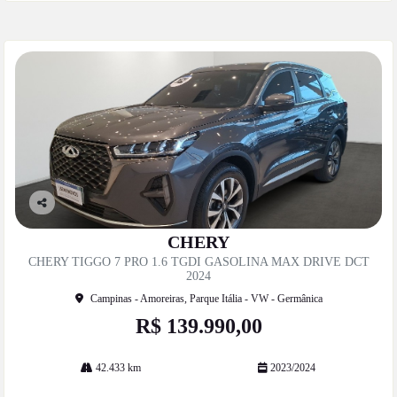
Co
mp
CHERY
artil
CHERY TIGGO 7 PRO 1.6 TGDI GASOLINA MAX DRIVE DCT
he
2024
Campinas - Amoreiras, Parque Itália - VW - Germânica
R$ 139.990,00
42.433 km
2023/2024