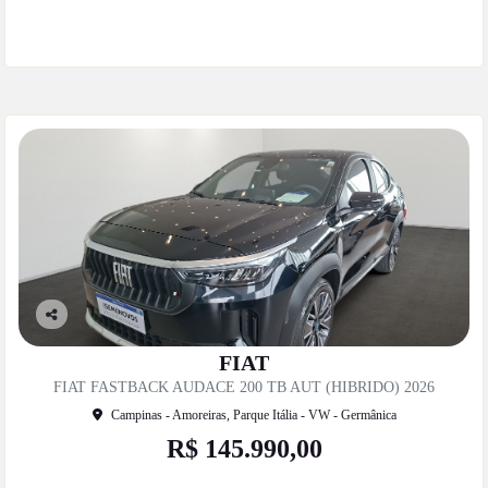
Mais informações
Co
mp
FIAT
artil
FIAT FASTBACK AUDACE 200 TB AUT (HIBRIDO) 2026
he
Campinas - Amoreiras, Parque Itália - VW - Germânica
R$ 145.990,00