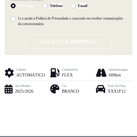
Whatsapp
Telefone
Email
Li e aceita a
Política de Privacidade
e concordo em receber comunicações
da concessionária.
SOLICITAR PROPOSTA
Câmbio
Combustível
Quilometragem
AUTOMÁTICO
FLEX
600km
Ano/Modelo
Cor
Final Da Placa
2025/2026
BRANCO
XXX1F12