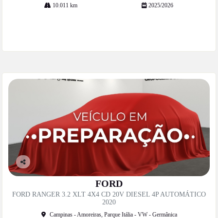
10.011 km
2025/2026
Mais informações
Co
mp
FORD
artil
FORD RANGER 3.2 XLT 4X4 CD 20V DIESEL 4P AUTOMÁTICO
he
2020
Campinas - Amoreiras, Parque Itália - VW - Germânica