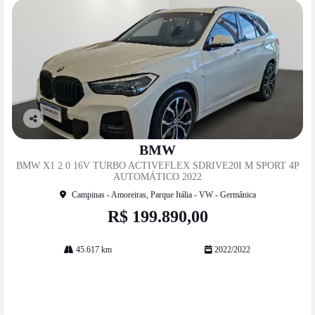
Co
mp
BMW
artil
BMW X1 2.0 16V TURBO ACTIVEFLEX SDRIVE20I M SPORT 4P
he
AUTOMÁTICO 2022
Campinas - Amoreiras, Parque Itália - VW - Germânica
R$ 199.890,00
45.617 km
2022/2022
Mais informações