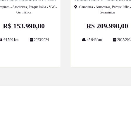
mpinas - Amoreiras, Parque Itália - VW -
Campinas - Amoreiras, Parque Itália
Germânica
Germânica
R$ 153.990,00
R$ 209.990,00
64.520 km
2023/2024
45.946 km
2025/202
Mais informações
Mais informações
ESTOQUE
MAPA DO SITE