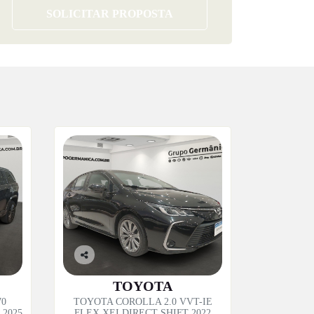
SOLICITAR PROPOSTA
Co
mp
TOYOTA
artil
70
TOYOTA COROLLA 2.0 VVT-IE
he
2025
FLEX XEI DIRECT SHIFT 2022