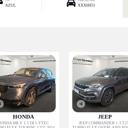
Cor
Final Da Placa
AZUL
XXX6H51
o
Co
p
mp
HONDA
JEEP
til
artil
ONDA HR-V 1.5 DI I-VTEC
JEEP COMMANDER 1.3 T2
e
he
BO FLEX TOURING CVT 2024
TURBO FLEX OVERLAND AT6 