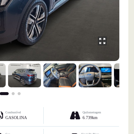
Combustível
Quilometragem
GASOLINA
6.739km