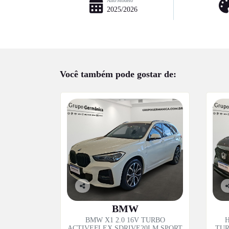
Ano/Modelo
2025/2026
Você também pode gostar de:
Co
C
mp
m
BMW
artil
ar
BMW X1 2.0 16V TURBO
H
he
h
ACTIVEFLEX SDRIVE20I M SPORT
TUR