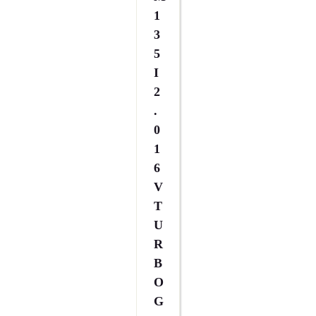
1
3
5
I
2
.
0
1
6
V
T
U
R
B
O
G