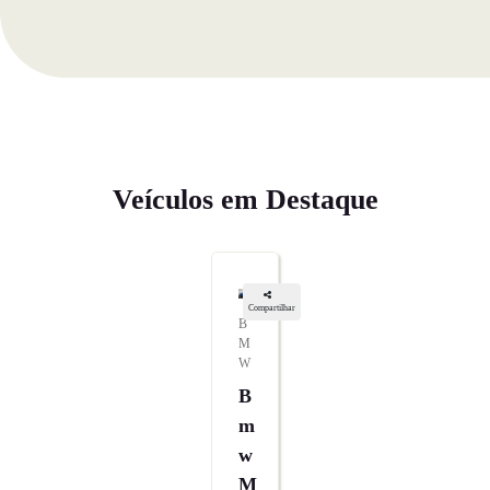
Veículos em Destaque
Compartilhar
B
M
W
B
M
W
M