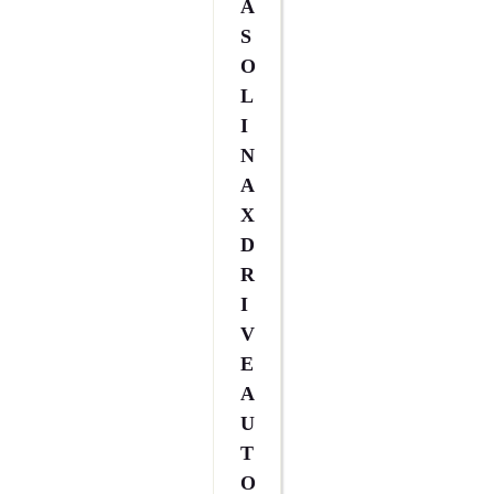
A
S
O
L
I
N
A
X
D
R
I
V
E
A
U
T
O