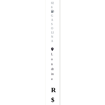
02
6
G
A
S
O
LI
N
A
L
O
N
Dr
In
A
R
$