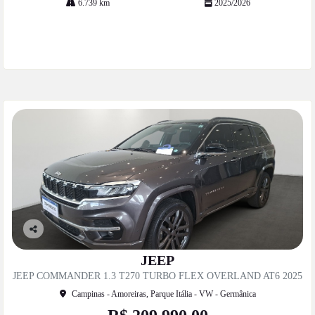
6.739 km
2025/2026
Mais informações
Co
mp
JEEP
artil
JEEP COMMANDER 1.3 T270 TURBO FLEX OVERLAND AT6 2025
he
Campinas - Amoreiras, Parque Itália - VW - Germânica