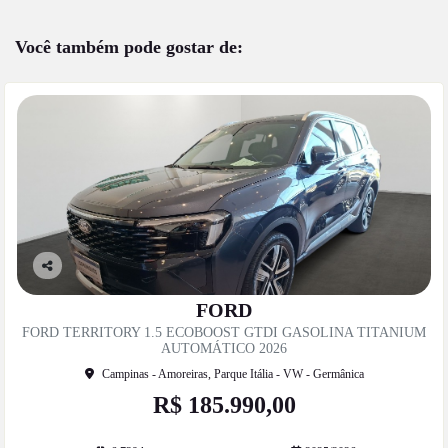
Você também pode gostar de:
Co
mp
FORD
artil
FORD TERRITORY 1.5 ECOBOOST GTDI GASOLINA TITANIUM
he
AUTOMÁTICO 2026
Campinas - Amoreiras, Parque Itália - VW - Germânica
R$ 185.990,00