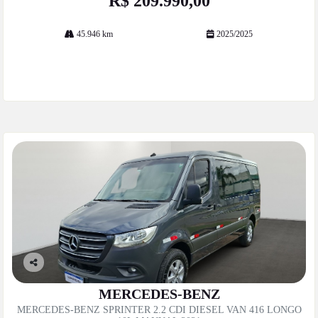
R$ 209.990,00
45.946 km
2025/2025
Mais informações
Co
mp
MERCEDES-BENZ
artil
MERCEDES-BENZ SPRINTER 2.2 CDI DIESEL VAN 416 LONGO
he