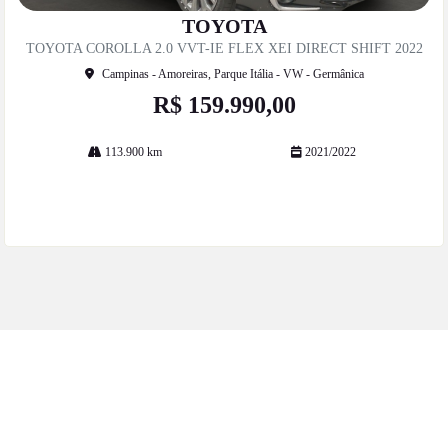
Co
mp
TOYOTA
artil
TOYOTA COROLLA 2.0 VVT-IE FLEX XEI DIRECT SHIFT 2022
he
Campinas - Amoreiras, Parque Itália - VW - Germânica
R$ 159.990,00
113.900 km
2021/2022
Mais informações