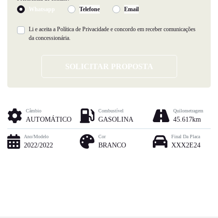
Whatsapp
Telefone
Email
Li e aceita a
Política de Privacidade
e concordo em receber comunicações
da concessionária.
SOLICITAR PROPOSTA
Câmbio
Combustível
Quilometragem
AUTOMÁTICO
GASOLINA
45.617km
Ano/Modelo
Cor
Final Da Placa
2022/2022
BRANCO
XXX2E24