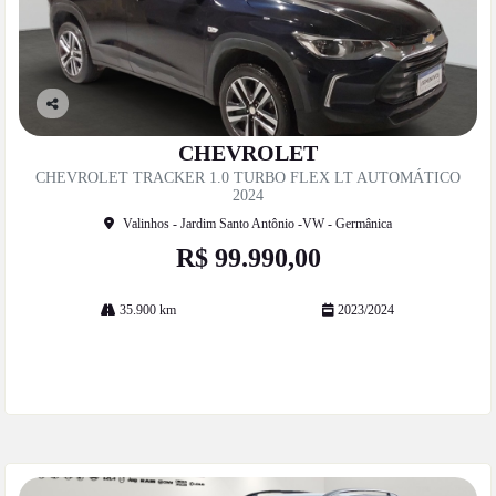
Co
mp
CHEVROLET
artil
CHEVROLET TRACKER 1.0 TURBO FLEX LT AUTOMÁTICO
he
2024
Valinhos - Jardim Santo Antônio -VW - Germânica
R$ 99.990,00
35.900 km
2023/2024
Mais informações