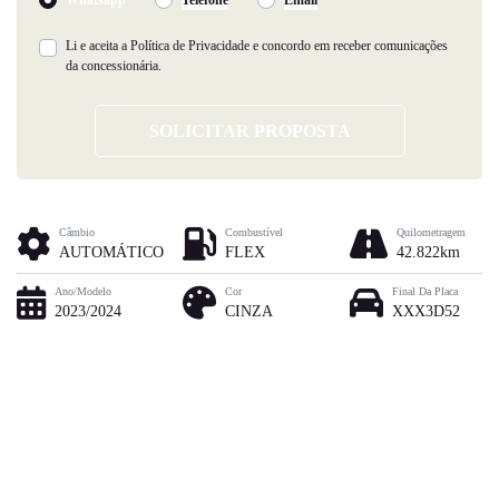
Li e aceita a
Política de Privacidade
e concordo em receber comunicações
da concessionária.
SOLICITAR PROPOSTA
Câmbio
Combustível
Quilometragem
AUTOMÁTICO
FLEX
42.822km
Ano/Modelo
Cor
Final Da Placa
2023/2024
CINZA
XXX3D52