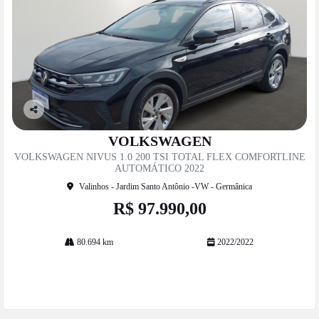
Co
mp
VOLKSWAGEN
artil
VOLKSWAGEN NIVUS 1.0 200 TSI TOTAL FLEX COMFORTLINE
he
AUTOMÁTICO 2022
Valinhos - Jardim Santo Antônio -VW - Germânica
R$ 97.990,00
80.694 km
2022/2022
Mais informações