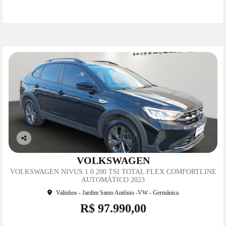
Mais informações
Co
mp
VOLKSWAGEN
artil
VOLKSWAGEN NIVUS 1.0 200 TSI TOTAL FLEX COMFORTLINE
he
AUTOMÁTICO 2023
Valinhos - Jardim Santo Antônio -VW - Germânica
R$ 97.990,00