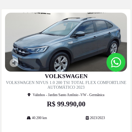
Co
mp
VOLKSWAGEN
artil
VOLKSWAGEN NIVUS 1.0 200 TSI TOTAL FLEX COMFORTLINE
he
AUTOMÁTICO 2023
Valinhos - Jardim Santo Antônio -VW - Germânica
R$ 99.990,00
40.200 km
2023/2023