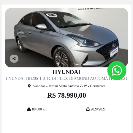
Co
mp
HYUNDAI
artil
HYUNDAI HB20S 1.0 TGDI FLEX DIAMOND AUTOMÁTICO 2021
he
Valinhos - Jardim Santo Antônio -VW - Germânica
R$ 78.990,00
80.600 km
2020/2021
Mais informações