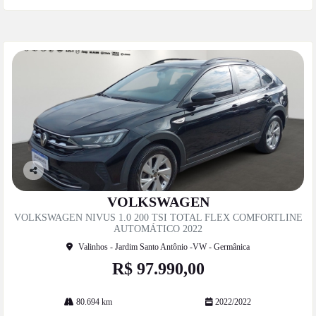
Co
mp
VOLKSWAGEN
artil
VOLKSWAGEN NIVUS 1.0 200 TSI TOTAL FLEX COMFORTLINE
he
AUTOMÁTICO 2022
Valinhos - Jardim Santo Antônio -VW - Germânica
R$ 97.990,00
80.694 km
2022/2022