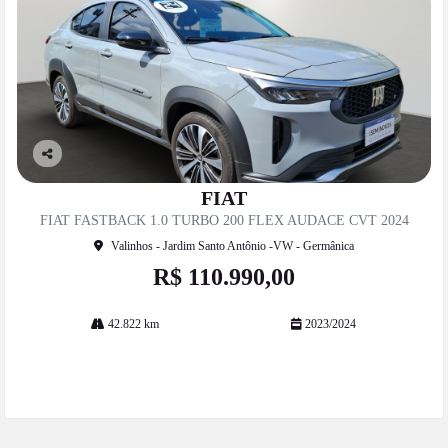
Co
mp
FIAT
artil
FIAT FASTBACK 1.0 TURBO 200 FLEX AUDACE CVT 2024
he
Valinhos - Jardim Santo Antônio -VW - Germânica
R$ 110.990,00
42.822 km
2023/2024
Mais informações