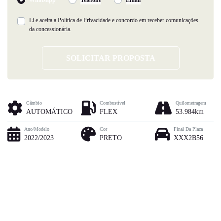
Li e aceita a
Política de Privacidade
e concordo em receber comunicações
da concessionária.
SOLICITAR PROPOSTA
Câmbio
Combustível
Quilometragem
AUTOMÁTICO
FLEX
53.984km
Ano/Modelo
Cor
Final Da Placa
2022/2023
PRETO
XXX2B56