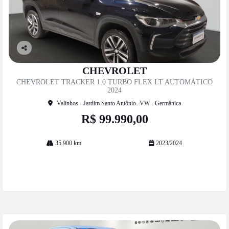
Co
mp
CHEVROLET
artil
CHEVROLET TRACKER 1.0 TURBO FLEX LT AUTOMÁTICO
he
2024
Valinhos - Jardim Santo Antônio -VW - Germânica
R$ 99.990,00
35.900 km
2023/2024
Mais informações