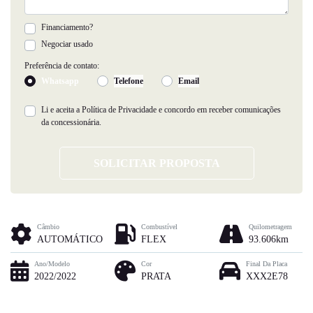
Financiamento?
Negociar usado
Preferência de contato:
Whatsapp
Telefone
Email
Li e aceita a
Política de Privacidade
e concordo em receber comunicações
da concessionária.
SOLICITAR PROPOSTA
Câmbio
Combustível
Quilometragem
AUTOMÁTICO
FLEX
93.606km
Ano/Modelo
Cor
Final Da Placa
2022/2022
PRATA
XXX2E78