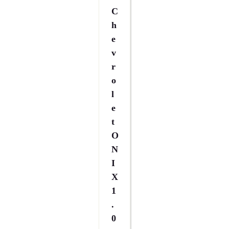
C
H
E
V
R
O
L
E
T
O
N
I
X
1
.
0