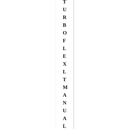
T
U
R
B
O
F
L
E
X
L
T
M
A
N
U
A
L