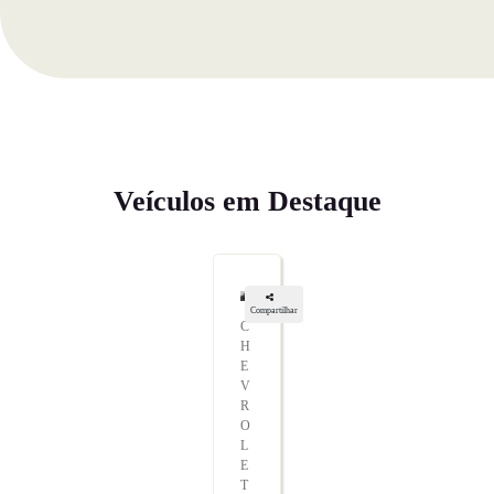
Veículos em Destaque
Compartilhar
C
H
E
V
R
O
L
E
T