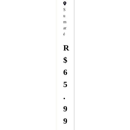
S
U
M
Ar
É
R
$
6
5
.
9
9