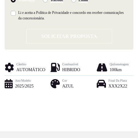
Li e aceita a
Política de Privacidade
e concordo em receber comunicações
da concessionária.
SOLICITAR PROPOSTA
Câmbio
Combustível
Quilometragem
AUTOMÁTICO
HIBRIDO
100km
Ano/Modelo
Cor
Final Da Placa
2025/2025
AZUL
XXX2X22