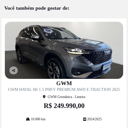
Você também pode gostar de:
Co
mp
GWM
artil
GWM HAVAL H6 1.5 PHEV PREMIUM AWD E-TRACTION 2025
he
GWM Germânica - Limeira
R$ 249.990,00
10.000 km
2024/2025