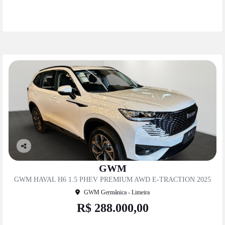
Mais informações
Co
mp
GWM
artil
GWM HAVAL H6 1.5 PHEV PREMIUM AWD E-TRACTION 2025
he
GWM Germânica - Limeira
R$ 288.000,00