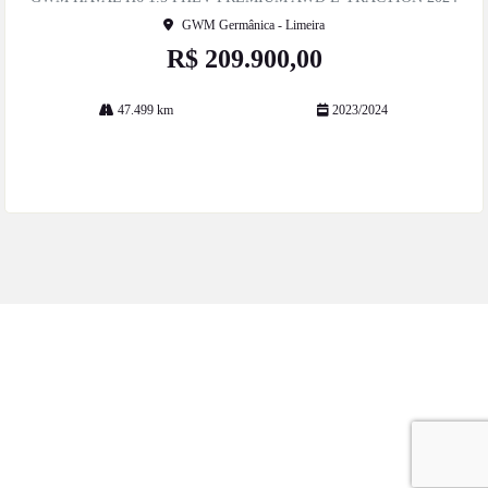
he
GWM Germânica - Limeira
R$ 209.900,00
47.499 km
2023/2024
Mais informações