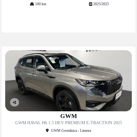
100 km
2025/2025
Mais informações
Co
mp
GWM
artil
GWM HAVAL H6 1.5 HEV PREMIUM E-TRACTION 2025
he
GWM Germânica - Limeira