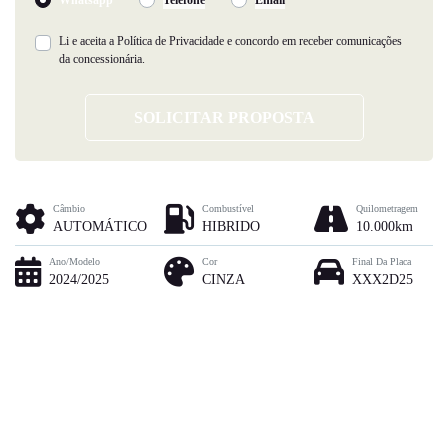
Li e aceita a
Política de Privacidade
e concordo em receber comunicações
da concessionária.
SOLICITAR PROPOSTA
Câmbio
Combustível
Quilometragem
AUTOMÁTICO
HIBRIDO
10.000km
Ano/Modelo
Cor
Final Da Placa
2024/2025
CINZA
XXX2D25