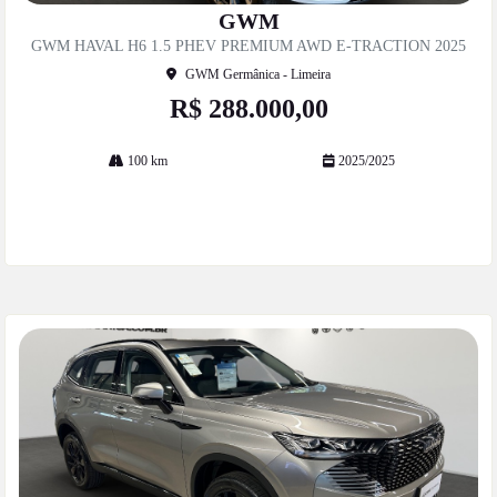
mp
GWM
artil
GWM HAVAL H6 1.5 PHEV PREMIUM AWD E-TRACTION 2025
he
GWM Germânica - Limeira
R$ 288.000,00
100 km
2025/2025
Mais informações