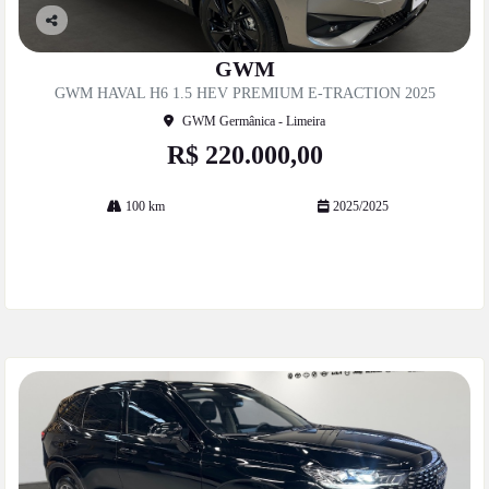
Co
mp
GWM
artil
GWM HAVAL H6 1.5 HEV PREMIUM E-TRACTION 2025
he
GWM Germânica - Limeira
R$ 220.000,00
100 km
2025/2025
Mais informações