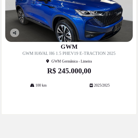
Co
mp
GWM
artil
GWM HAVAL H6 1.5 PHEV19 E-TRACTION 2025
he
GWM Germânica - Limeira
R$ 245.000,00
100 km
2025/2025
Mais informações