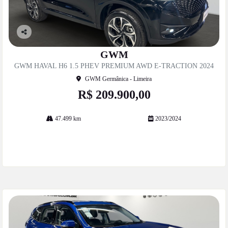
Co
mp
GWM
artil
GWM HAVAL H6 1.5 PHEV PREMIUM AWD E-TRACTION 2024
he
GWM Germânica - Limeira
R$ 209.900,00
47.499 km
2023/2024
Mais informações