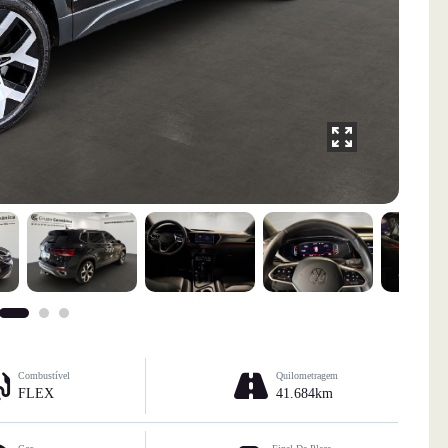
Combustível
Quilometragem
FLEX
41.684km