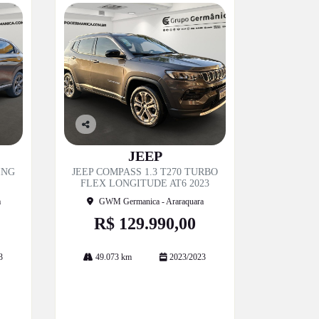
Co
mp
JEEP
artil
ING
JEEP COMPASS 1.3 T270 TURBO
he
FLEX LONGITUDE AT6 2023
a
GWM Germanica - Araraquara
R$ 129.990,00
3
49.073 km
2023/2023
Mais informações