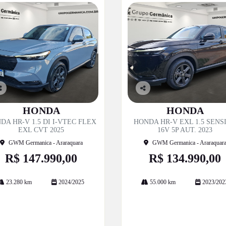
o
Co
p
mp
HONDA
HONDA
til
artil
DA HR-V 1.5 DI I-VTEC FLEX
HONDA HR-V EXL 1.5 SENS
e
he
EXL CVT 2025
16V 5P AUT. 2023
GWM Germanica - Araraquara
GWM Germanica - Araraquar
R$ 147.990,00
R$ 134.990,00
23.280 km
2024/2025
55.000 km
2023/202
Mais informações
Mais informações