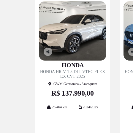
Co
C
mp
m
HONDA
artil
ar
HONDA HR-V 1.5 DI I-VTEC FLEX
HON
he
h
EX CVT 2025
GWM Germanica - Araraquara
R$ 137.990,00
26.464 km
2024/2025
Mais informações