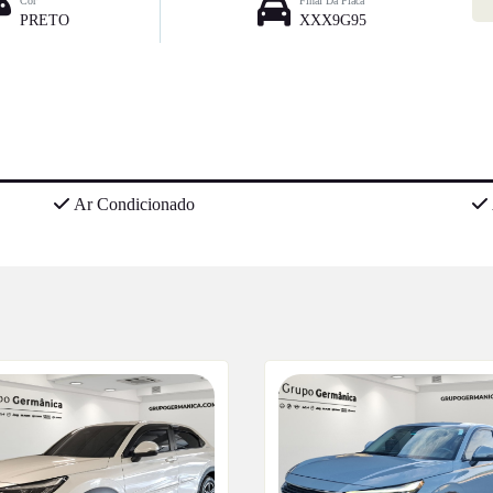
Cor
Final Da Placa
PRETO
XXX9G95
Ar Condicionado