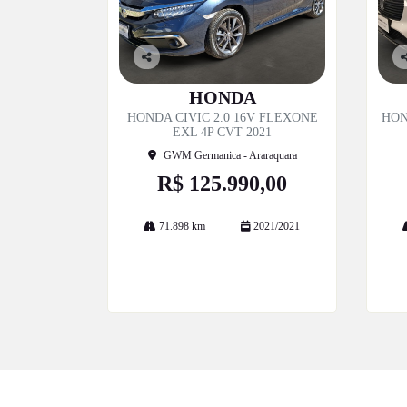
Co
C
mp
m
HONDA
artil
ar
HONDA CIVIC 2.0 16V FLEXONE
HON
he
h
EXL 4P CVT 2021
GWM Germanica - Araraquara
R$ 125.990,00
71.898 km
2021/2021
Mais informações