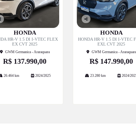
o
Co
p
mp
HONDA
HONDA
til
artil
DA HR-V 1.5 DI I-VTEC FLEX
HONDA HR-V 1.5 DI I-VTEC 
e
he
EX CVT 2025
EXL CVT 2025
GWM Germanica - Araraquara
GWM Germanica - Araraquar
R$ 137.990,00
R$ 147.990,00
26.464 km
2024/2025
23.280 km
2024/202
Mais informações
Mais informações