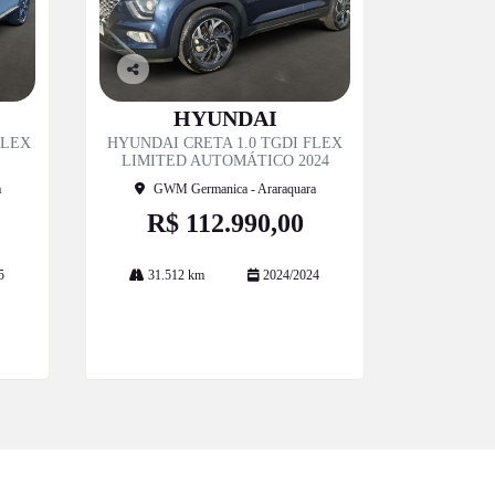
Co
mp
HYUNDAI
artil
FLEX
HYUNDAI CRETA 1.0 TGDI FLEX
he
LIMITED AUTOMÁTICO 2024
a
GWM Germanica - Araraquara
R$ 112.990,00
5
31.512 km
2024/2024
Mais informações