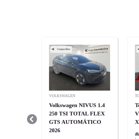
Compartilhar
VOLKSWAGEN
T
Volkswagen NIVUS 1.4
T
250 TSI TOTAL FLEX
V
GTS AUTOMÁTICO
X
templates.template-01.components.carousel.texts.contr
2026