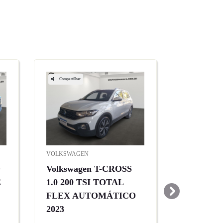
Compartilhar
VOLKSWAGEN
O
Volkswagen T-CROSS
E
1.0 200 TSI TOTAL
FLEX AUTOMÁTICO
templates.templa
2023