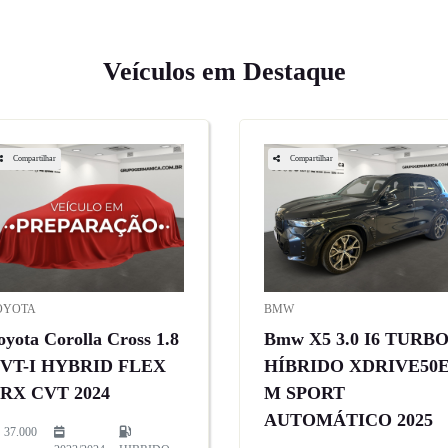
Veículos em Destaque
Compartilhar
Compartilhar
OYOTA
BMW
oyota Corolla Cross 1.8
Bmw X5 3.0 I6 TURB
VT-I HYBRID FLEX
HÍBRIDO XDRIVE50
RX CVT 2024
M SPORT
ol_prev
AUTOMÁTICO 2025
37.000