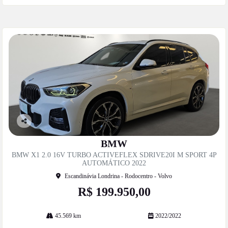
Co
mp
BMW
artil
BMW X1 2.0 16V TURBO ACTIVEFLEX SDRIVE20I M SPORT 4P
he
AUTOMÁTICO 2022
Escandinávia Londrina - Rodocentro - Volvo
R$ 199.950,00
45.569 km
2022/2022