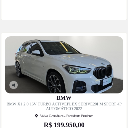
Mais informações
Co
mp
BMW
artil
BMW X1 2.0 16V TURBO ACTIVEFLEX SDRIVE20I M SPORT 4P
he
AUTOMÁTICO 2022
Volvo Germânica - Presidente Prudente
R$ 199.950,00