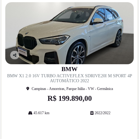
Co
mp
BMW
artil
BMW X1 2.0 16V TURBO ACTIVEFLEX SDRIVE20I M SPORT 4P
he
AUTOMÁTICO 2022
Campinas - Amoreiras, Parque Itália - VW - Germânica
R$ 199.890,00
45.617 km
2022/2022
Mais informações