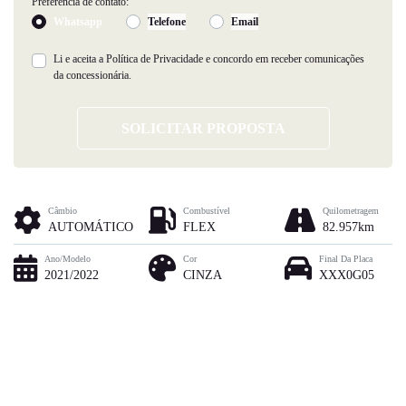
Preferência de contato:
Whatsapp
Telefone
Email
Li e aceita a
Política de Privacidade
e concordo em receber comunicações
da concessionária.
SOLICITAR PROPOSTA
Câmbio
Combustível
Quilometragem
AUTOMÁTICO
FLEX
82.957km
Ano/Modelo
Cor
Final Da Placa
2021/2022
CINZA
XXX0G05