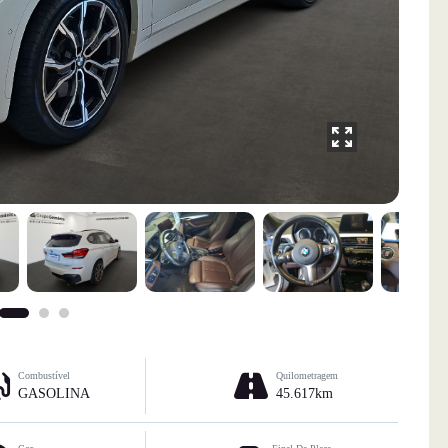
Combustível
Quilometragem
GASOLINA
45.617km