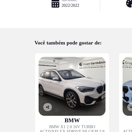
Ano/Modelo
2022/2022
Você também pode gostar de:
Co
C
mp
m
BMW
artil
ar
BMW X1 2.0 16V TURBO
he
h
ACTIVEFLEX SDRIVE20I GP PLUS
ACT