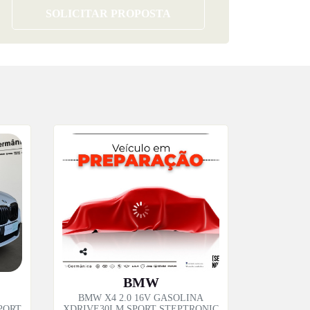
SOLICITAR PROPOSTA
Co
mp
BMW
artil
BMW X4 2.0 16V GASOLINA
he
PORT
XDRIVE30I M SPORT STEPTRONIC