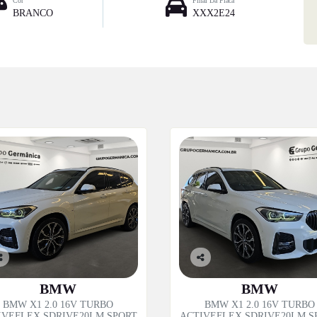
Cor
Final Da Placa
BRANCO
XXX2E24
o
Co
p
mp
BMW
BMW
til
artil
BMW X1 2.0 16V TURBO
BMW X1 2.0 16V TURBO
e
he
IVEFLEX SDRIVE20I M SPORT
ACTIVEFLEX SDRIVE20I M S