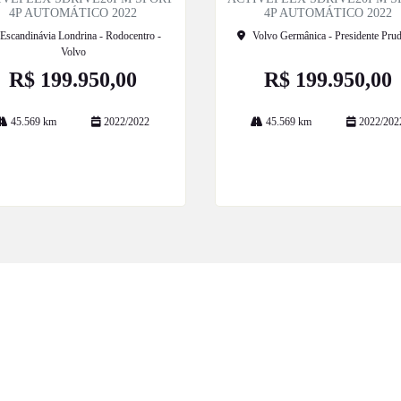
4P AUTOMÁTICO 2022
4P AUTOMÁTICO 2022
Escandinávia Londrina - Rodocentro -
Volvo Germânica - Presidente Prud
Volvo
R$ 199.950,00
R$ 199.950,00
45.569 km
2022/2022
45.569 km
2022/202
Mais informações
Mais informações
ESTOQUE
MAPA DO SITE