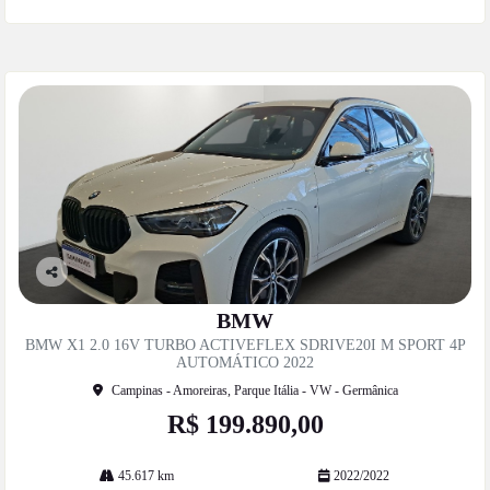
Co
mp
BMW
artil
BMW X1 2.0 16V TURBO ACTIVEFLEX SDRIVE20I M SPORT 4P
he
AUTOMÁTICO 2022
Campinas - Amoreiras, Parque Itália - VW - Germânica
R$ 199.890,00
45.617 km
2022/2022