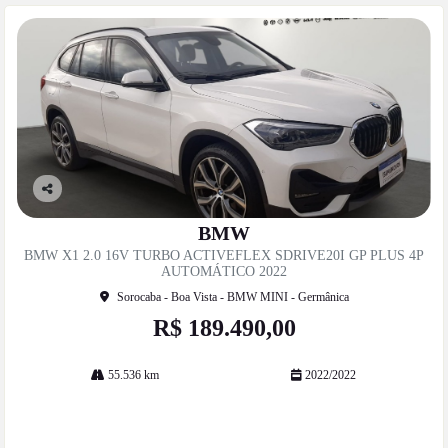
Co
mp
BMW
artil
BMW X1 2.0 16V TURBO ACTIVEFLEX SDRIVE20I GP PLUS 4P
he
AUTOMÁTICO 2022
Sorocaba - Boa Vista - BMW MINI - Germânica
R$ 189.490,00
55.536 km
2022/2022
Mais informações