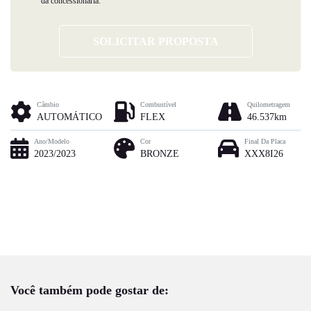
da concessionária.
SOLICITAR PROPOSTA
Câmbio
Combustível
Quilometragem
AUTOMÁTICO
FLEX
46.537km
Ano/Modelo
Cor
Final Da Placa
2023/2023
BRONZE
XXX8I26
Você também pode gostar de: