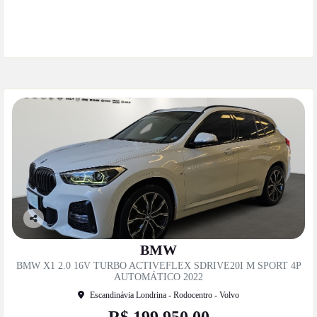
Mais informações
Co
mp
BMW
artil
BMW X1 2.0 16V TURBO ACTIVEFLEX SDRIVE20I M SPORT 4P
he
AUTOMÁTICO 2022
Escandinávia Londrina - Rodocentro - Volvo