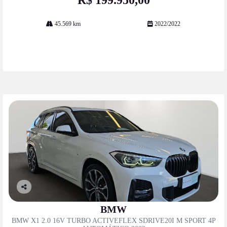
R$ 199.950,00
45.569 km
2022/2022
Mais informações
Co
mp
BMW
artil
BMW X1 2.0 16V TURBO ACTIVEFLEX SDRIVE20I M SPORT 4P
he