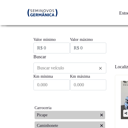
Esto
Valor mínimo
Valor máximo
Buscar
Localiz
Km mínima
Km máxima
Pesquisar
Carroceria
Picape
Caminhonete