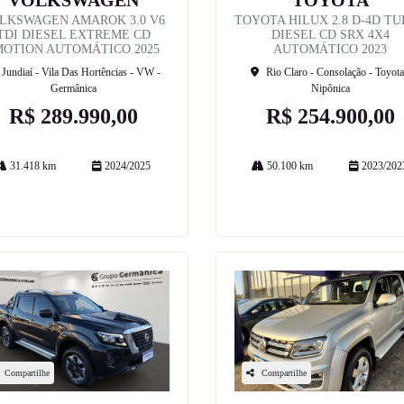
VOLKSWAGEN
TOYOTA
LKSWAGEN AMAROK 3.0 V6
TOYOTA HILUX 2.8 D-4D T
TDI DIESEL EXTREME CD
DIESEL CD SRX 4X4
MOTION AUTOMÁTICO 2025
AUTOMÁTICO 2023
Jundiaí - Vila Das Hortências - VW -
Rio Claro - Consolação - Toyota
Germânica
Nipônica
R$ 289.990,00
R$ 254.900,00
31.418 km
2024/2025
50.100 km
2023/202
Mais informações
Mais informações
Compartilhe
Compartilhe