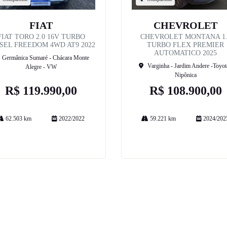
FIAT
CHEVROLET
FIAT TORO 2.0 16V TURBO
CHEVROLET MONTANA 1.
SEL FREEDOM 4WD AT9 2022
TURBO FLEX PREMIER
AUTOMATICO 2025
Germânica Sumaré - Chácara Monte
Varginha - Jardim Andere -Toyot
Alegre - VW
Nipônica
R$ 119.990,00
R$ 108.900,00
62.503 km
2022/2022
59.221 km
2024/202
Mais informações
Mais informações