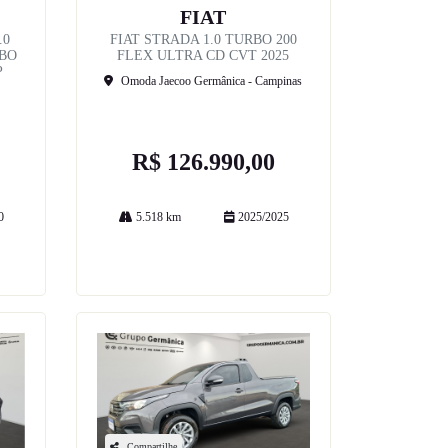
FIAT
.0
FIAT STRADA 1.0 TURBO 200
RBO
FLEX ULTRA CD CVT 2025
P
Omoda Jaecoo Germânica - Campinas
R$ 126.990,00
0
5.518 km
2025/2025
Mais informações
Compartilhe