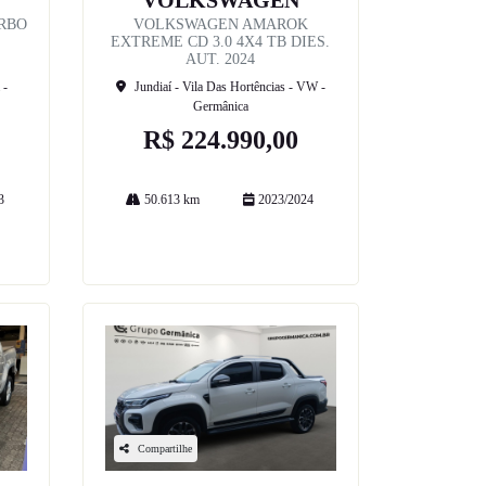
VOLKSWAGEN
URBO
VOLKSWAGEN AMAROK
EXTREME CD 3.0 4X4 TB DIES.
AUT. 2024
 -
Jundiaí - Vila Das Hortências - VW -
Germânica
R$ 224.990,00
3
50.613 km
2023/2024
Mais informações
Compartilhe