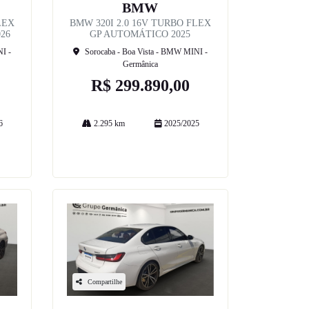
BMW
LEX
BMW 320I 2.0 16V TURBO FLEX
26
GP AUTOMÁTICO 2025
I -
Sorocaba - Boa Vista - BMW MINI -
Germânica
R$ 299.890,00
6
2.295 km
2025/2025
Mais informações
Compartilhe