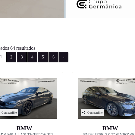
ados 64 resultados
1
2
3
4
5
6
›
Compartilhe
Compartilhe
BMW
BMW
MW M8 4.4 V8 TWINPOWER
BMW 530E 2.0 TWINPOW