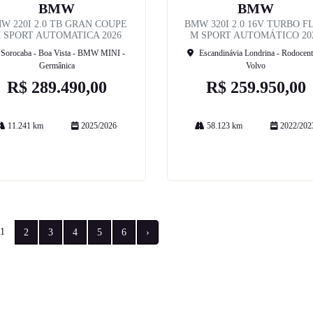
BMW
BMW
W 220I 2.0 TB GRAN COUPE
BMW 320I 2.0 16V TURBO F
 SPORT AUTOMATICA 2026
M SPORT AUTOMÁTICO 20
Sorocaba - Boa Vista - BMW MINI -
Escandinávia Londrina - Rodocent
Germânica
Volvo
R$ 289.490,00
R$ 259.950,00
11.241 km
2025/2026
58.123 km
2022/202
Mais informações
Mais informações
1
2
3
4
5
6
›