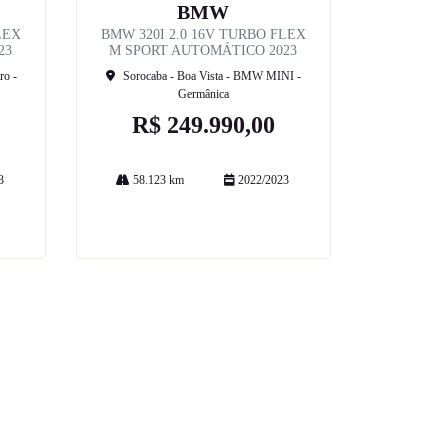
BMW
LEX
BMW 320I 2.0 16V TURBO FLEX
23
M SPORT AUTOMÁTICO 2023
ro -
Sorocaba - Boa Vista - BMW MINI -
Germânica
R$ 249.990,00
3
58.123 km
2022/2023
Mais informações