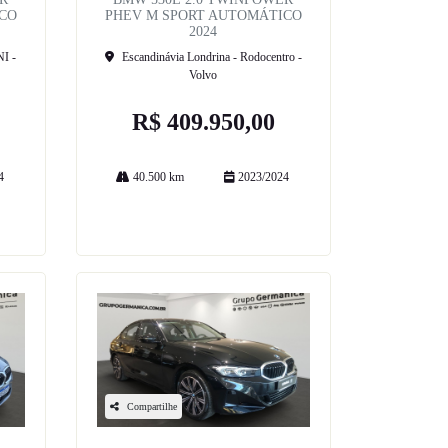
CO
PHEV M SPORT AUTOMÁTICO
2024
I -
Escandinávia Londrina - Rodocentro -
Volvo
R$ 409.950,00
4
40.500 km
2023/2024
Mais informações
Compartilhe