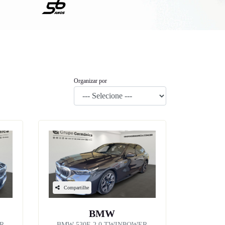
Organizar por
Compartilhe
BMW
ER
BMW 530E 2.0 TWINPOWER