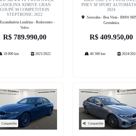
GASOLINA XDRIVE GRAN
PHEV M SPORT AUTOMÁTI
COUPÉ M COMPETITION
2024
STEPTRONIC 2022
Sorocaba - Boa Vista - BMW MIN
Escandinávia Londrina - Rodocentro -
Germânica
Volvo
R$ 789.990,00
R$ 409.950,00
18.000 km
2021/2022
40.500 km
2024/202
Mais informações
Mais informações
Compartilhe
Compartilhe