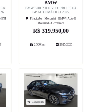
BMW
LEX
BMW 320I 2.0 16V TURBO FLEX
26
GP AUTOMÁTICO 2025
 MINI
Piracicaba - Morumbi - BMW | Auto E
Motorrad - Germânica
R$ 319.950,00
6
2.500 km
2025/2025
Mais informações
Compartilhe