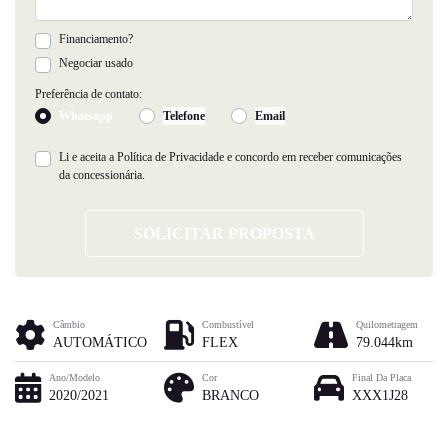
Financiamento?
Negociar usado
Preferência de contato:
Whatsapp
Telefone
Email
Li e aceita a
Política de Privacidade
e concordo em receber comunicações
da concessionária.
SOLICITAR PROPOSTA
Câmbio
Combustível
Quilometragem
AUTOMÁTICO
FLEX
79.044km
Ano/Modelo
Cor
Final Da Placa
2020/2021
BRANCO
XXX1J28