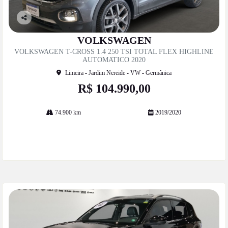
Co
mp
VOLKSWAGEN
artil
VOLKSWAGEN T-CROSS 1.4 250 TSI TOTAL FLEX HIGHLINE
he
AUTOMATICO 2020
Limeira - Jardim Nereide - VW - Germânica
R$ 104.990,00
74.900 km
2019/2020
Mais informações