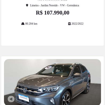
Limeira - Jardim Nereide - VW - Germânica
R$ 107.990,00
80.204 km
2022/2022
Mais informações
Co