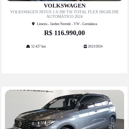
mp
VOLKSWAGEN
artil
VOLKSWAGEN NIVUS 1.0 200 TSI TOTAL FLEX HIGHLINE
he
AUTOMÁTICO 2024
Limeira - Jardim Nereide - VW - Germânica
R$ 116.990,00
52.427 km
2023/2024
Mais informações