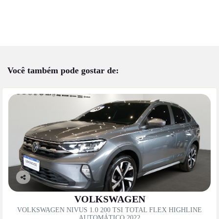
Você também pode gostar de:
Co
mp
VOLKSWAGEN
artil
VOLKSWAGEN NIVUS 1.0 200 TSI TOTAL FLEX HIGHLINE
he
AUTOMÁTICO 2022