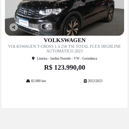
Co
mp
VOLKSWAGEN
artil
VOLKSWAGEN T-CROSS 1.4 250 TSI TOTAL FLEX HIGHLINE
he
AUTOMÁTICO 2023
Limeira - Jardim Nereide - VW - Germânica
R$ 123.990,00
82.000 km
2022/2023
Mais informações