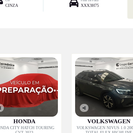
Cor
Final Da Placa
CINZA
XXX3H75
o
Co
p
mp
HONDA
VOLKSWAGEN
til
artil
NDA CITY HATCH TOURING
VOLKSWAGEN NIVUS 1.0 200
e
he
CVT 2023
TOTAL FLEX HIGHLINE