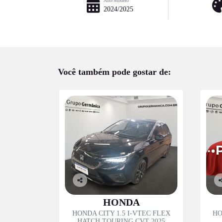
Ano/Modelo
2024/2025
Você também pode gostar de:
Co
C
mp
m
HONDA
artil
ar
HONDA CITY 1.5 I-VTEC FLEX
HO
he
h
HATCH TOURING CVT 2025