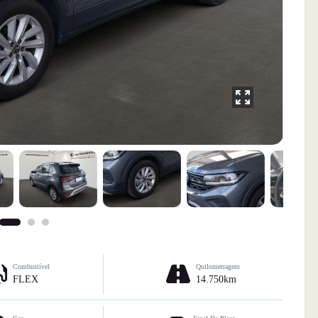
Combustível
Quilometragem
FLEX
14.750km