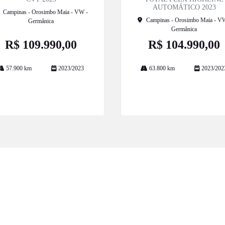
AUTOMÁTICO 2023
Campinas - Orosimbo Maia - VW -
Campinas - Orosimbo Maia - V
Germânica
Germânica
R$ 109.990,00
R$ 104.990,00
57.900 km
2023/2023
63.800 km
2023/202
Mais informações
Mais informações
ESTOQUE
MAPA DO SITE