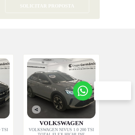
SOLICITAR PROPOSTA
Atendimento pelo
WhatsApp
Co
mp
VOLKSWAGEN
artil
 TSI
VOLKSWAGEN NIVUS 1.0 200 TSI
he
TOTAL FLEX HIGHLINE