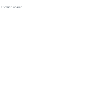
, clicando abaixo
POLÍTICA DE PRIVACIDADE