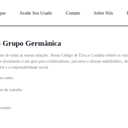
que
Avalie Seu Usado
Contato
Sobre Nós
do Grupo Germânica
se de todas as nossas relações. Nosso Código de Ética e Conduta reflete os va
ste documento é um guia para colaboradores, parceiros e demais stakeholders, d
s e a responsabilidade social.
mas como:
te de trabalho
rrentes