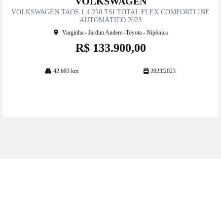
VOLKSWAGEN
artil
VOLKSWAGEN TAOS 1.4 250 TSI TOTAL FLEX COMFORTLINE
he
AUTOMÁTICO 2023
Varginha - Jardim Andere -Toyota - Nipônica
R$ 133.900,00
42.693 km
2023/2023
Mais informações