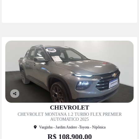
Mais informações
Co
mp
CHEVROLET
artil
CHEVROLET MONTANA 1.2 TURBO FLEX PREMIER
he
AUTOMATICO 2025
Varginha - Jardim Andere -Toyota - Nipônica
R$ 108.900,00