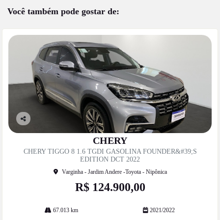
Você também pode gostar de:
Co
mp
CHERY
artil
CHERY TIGGO 8 1.6 TGDI GASOLINA FOUNDER&#39;S
he
EDITION DCT 2022
Varginha - Jardim Andere -Toyota - Nipônica
R$ 124.900,00
67.013 km
2021/2022