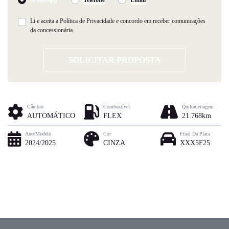
Li e aceita a
Política de Privacidade
e concordo em receber comunicações
da concessionária.
SOLICITAR PROPOSTA
Câmbio
Combustível
Quilometragem
AUTOMÁTICO
FLEX
21.768km
Ano/Modelo
Cor
Final Da Placa
2024/2025
CINZA
XXX5F25