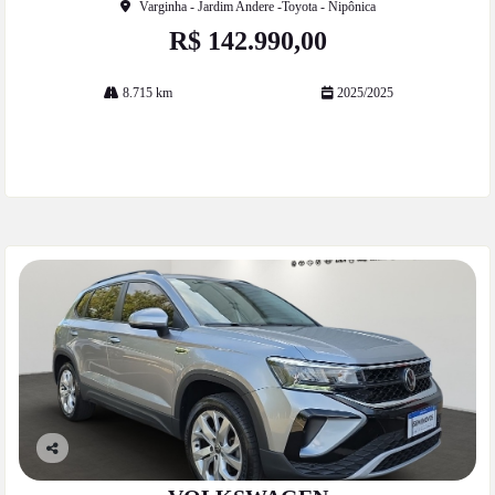
Varginha - Jardim Andere -Toyota - Nipônica
R$ 142.990,00
8.715 km
2025/2025
Mais informações
Co
mp