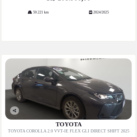
59.221 km
2024/2025
Mais informações
Co
mp
TOYOTA
artil
TOYOTA COROLLA 2.0 VVT-IE FLEX GLI DIRECT SHIFT 2025
he