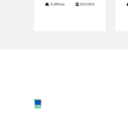
35.900 km
2023/2024
Mais informações
Desacelere. Seu bem maior é a vida.