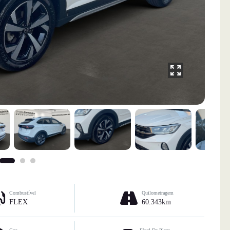
Combustível
Quilometragem
FLEX
60.343km