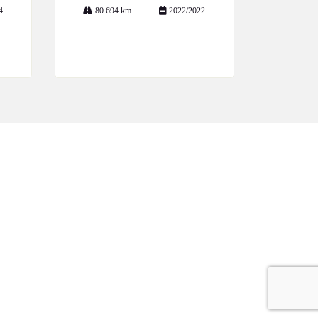
4
80.694 km
2022/2022
Mais informações
POLÍTICA DE PRIVACIDADE