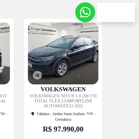
Atendimento pelo
WhatsApp
Co
mp
VOLKSWAGEN
artil
AST
VOLKSWAGEN NIVUS 1.0 200 TSI
he
UAL
TOTAL FLEX COMFORTLINE
AUTOMÁTICO 2022
-VW -
Valinhos - Jardim Santo Antônio -VW -
Germânica
R$ 97.990,00