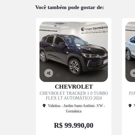
Você também pode gostar de:
Co
C
mp
m
CHEVROLET
artil
ar
CHEVROLET TRACKER 1.0 TURBO
FI
he
h
FLEX LT AUTOMÁTICO 2024
Valinhos - Jardim Santo Antônio -VW -
Germânica
R$ 99.990,00