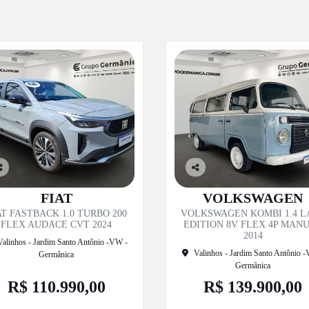
o
Co
p
mp
FIAT
VOLKSWAGEN
til
artil
AT FASTBACK 1.0 TURBO 200
VOLKSWAGEN KOMBI 1.4 L
e
he
FLEX AUDACE CVT 2024
EDITION 8V FLEX 4P MAN
2014
Valinhos - Jardim Santo Antônio -VW -
Valinhos - Jardim Santo Antônio 
Germânica
Germânica
R$ 110.990,00
R$ 139.900,00