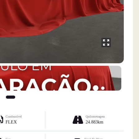
Combustível
Quilometragem
FLEX
24.883km