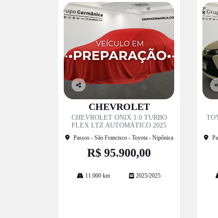
Co
C
mp
m
CHEVROLET
artil
ar
CHEVROLET ONIX 1.0 TURBO
TOY
he
h
FLEX LTZ AUTOMÁTICO 2025
Passos - São Francisco - Toyota - Nipônica
Pa
R$ 95.900,00
11.000 km
2025/2025
Mais informações