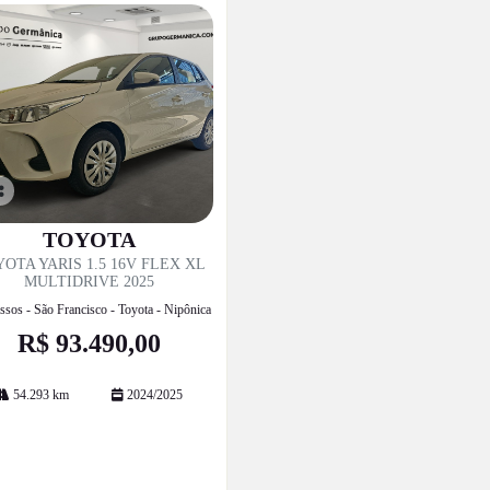
o
p
TOYOTA
til
OTA YARIS 1.5 16V FLEX XL
e
MULTIDRIVE 2025
ssos - São Francisco - Toyota - Nipônica
R$ 93.490,00
54.293 km
2024/2025
Mais informações