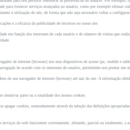
alidade para nos permitir relembrar as preferências do usuário. Por exemplo, o
ade para fornecer serviços avançados ao usuário, como por exemplo efetuar co
ente à utilização do site, de forma que não seja necessário voltar a configurar 
ações e a eficácia da publicidade de terceiros no nosso site.
dade em função dos interesses de cada usuário e do número de visitas que reali
cidade.
ador de internet (browser) nos seus dispositivos de acesso (pc, mobile e table
a navegação de acordo com os interesses do usuário, permitindo-nos prestar um s
es do seu navegador de internet (browser) até sair do site. A informação obti
e desativar parte ou a totalidade dos nossos cookies.
 ou apagar cookies, nomeadamente através da seleção das definições apropriada
s serviços da web funcionem corretamente, afetando, parcial ou totalmente, a 