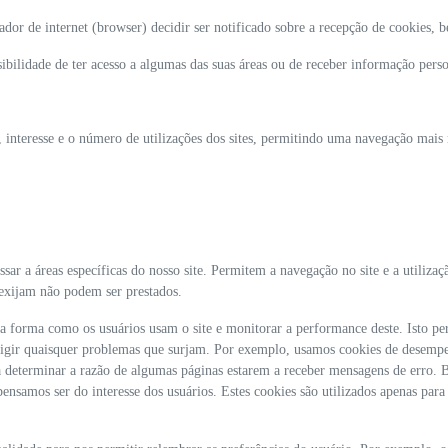
or de internet (browser) decidir ser notificado sobre a recepção de cookies, 
sibilidade de ter acesso a algumas das suas áreas ou de receber informação pers
, interesse e o número de utilizações dos sites, permitindo uma navegação mais 
ssar a áreas específicas do nosso site. Permitem a navegação no site e a utilizaç
o exijam não podem ser prestados.
r a forma como os usuários usam o site e monitorar a performance deste. Isto p
orrigir quaisquer problemas que surjam. Por exemplo, usamos cookies de desempe
a determinar a razão de algumas páginas estarem a receber mensagens de erro. 
pensamos ser do interesse dos usuários. Estes cookies são utilizados apenas para 