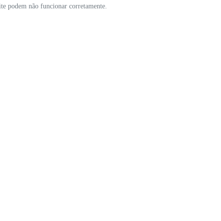
site podem não funcionar corretamente.
ESTOQUE
MAPA DO SITE
Desenvolvido pela DEALERSPACE ® Direitos Reservados.