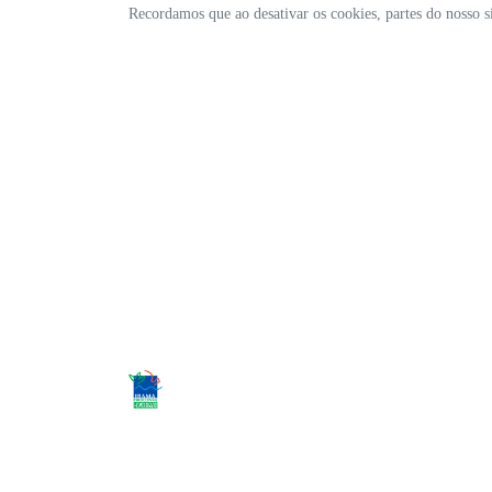
Recordamos que ao desativar os cookies, partes do nosso 
CNPJ: 02.952.561/0024-02
Desacelere. Seu bem maior é a vida.