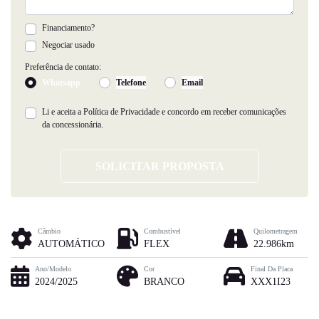
Financiamento?
Negociar usado
Preferência de contato:
Whatsapp
Telefone
Email
Li e aceita a
Política de Privacidade
e concordo em receber comunicações
da concessionária.
SOLICITAR PROPOSTA
Câmbio
Combustível
Quilometragem
AUTOMÁTICO
FLEX
22.986km
Ano/Modelo
Cor
Final Da Placa
2024/2025
BRANCO
XXX1I23