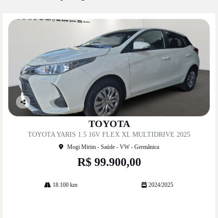
Co
mp
TOYOTA
artil
TOYOTA YARIS 1.5 16V FLEX XL MULTIDRIVE 2025
he
Mogi Mirim - Saúde - VW - Germânica
R$ 99.900,00
18.100 km
2024/2025
Mais informações