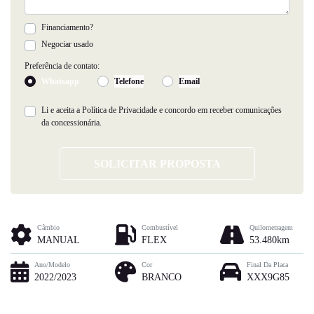
Financiamento?
Negociar usado
Preferência de contato:
Whatsapp
Telefone
Email
Li e aceita a
Política de Privacidade
e concordo em receber comunicações
da concessionária.
SOLICITAR PROPOSTA
Câmbio
Combustível
Quilometragem
MANUAL
FLEX
53.480km
Ano/Modelo
Cor
Final Da Placa
2022/2023
BRANCO
XXX9G85