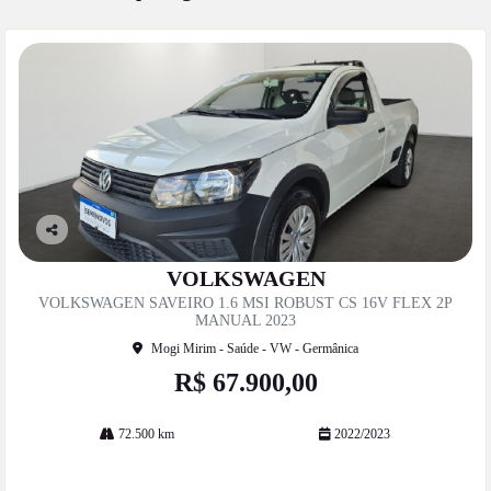
Co
mp
VOLKSWAGEN
artil
VOLKSWAGEN SAVEIRO 1.6 MSI ROBUST CS 16V FLEX 2P
he
MANUAL 2023
Mogi Mirim - Saúde - VW - Germânica
R$ 67.900,00
72.500 km
2022/2023
Mais informações