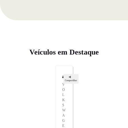
Veículos em Destaque
Compartilhar
V
O
L
K
S
W
A
G
E