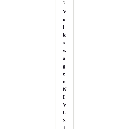
N
V
O
L
K
S
W
A
G
E
N
N
I
V
U
S
1