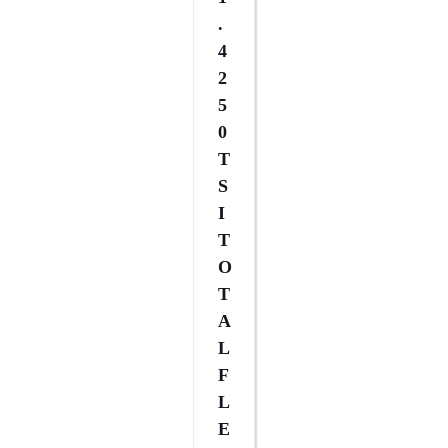
.
4
2
5
0
T
S
I
T
O
T
A
L
F
L
E