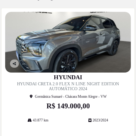
Co
mp
HYUNDAI
artil
HYUNDAI CRETA 2.0 FLEX N LINE NIGHT EDITION
he
AUTOMÁTICO 2024
Germânica Sumaré - Chácara Monte Alegre - VW
R$ 149.000,00
43.877 km
2023/2024
Mais informações