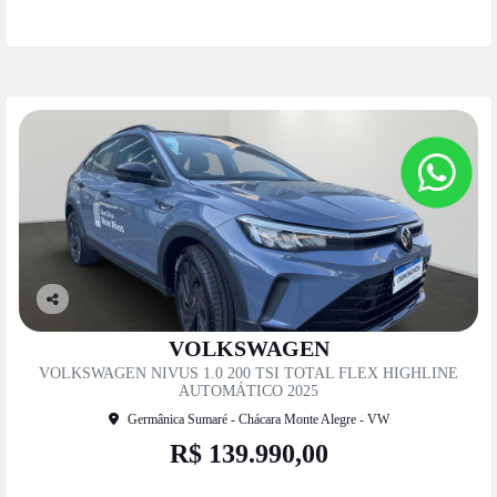
Co
mp
VOLKSWAGEN
artil
VOLKSWAGEN NIVUS 1.0 200 TSI TOTAL FLEX HIGHLINE
he
AUTOMÁTICO 2025
Germânica Sumaré - Chácara Monte Alegre - VW
R$ 139.990,00