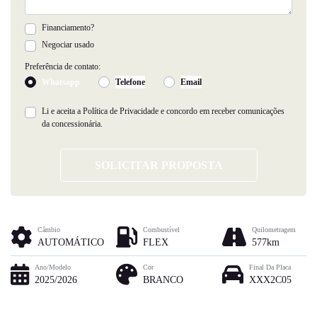
Financiamento?
Negociar usado
Preferência de contato:
Whatsapp
Telefone
Email
Li e aceita a
Política de Privacidade
e concordo em receber comunicações
da concessionária.
SOLICITAR PROPOSTA
Câmbio
Combustível
Quilometragem
AUTOMÁTICO
FLEX
577km
Ano/Modelo
Cor
Final Da Placa
2025/2026
BRANCO
XXX2C05