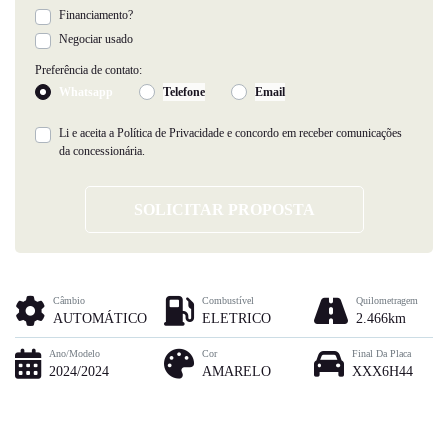
Financiamento?
Negociar usado
Preferência de contato:
Whatsapp
Telefone
Email
Li e aceita a
Política de Privacidade
e concordo em receber comunicações
da concessionária.
SOLICITAR PROPOSTA
Câmbio
Combustível
Quilometragem
AUTOMÁTICO
ELETRICO
2.466km
Ano/Modelo
Cor
Final Da Placa
2024/2024
AMARELO
XXX6H44