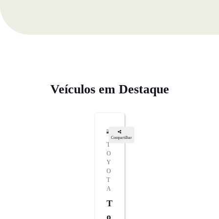
Veículos em Destaque
Compartilhar
T
O
Y
O
T
A
T
O