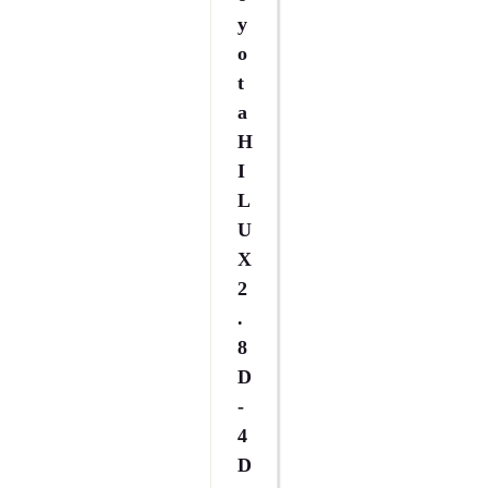
Y
O
T
A
H
I
L
U
X
2
.
8
D
-
4
D