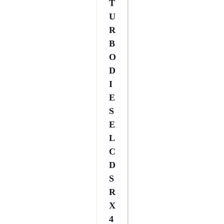
T
U
R
B
O
D
I
E
S
E
L
C
D
S
R
X
4