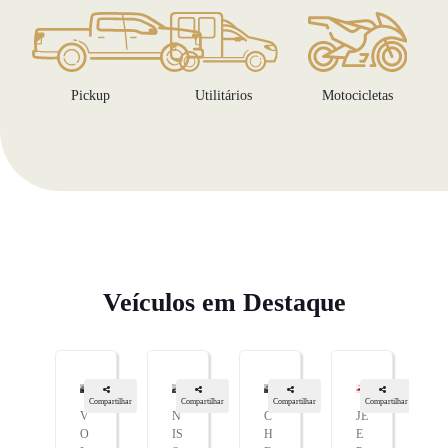
Pickup
Utilitários
Motocicletas
Veículos em Destaque
Compartilhar
Compartilhar
Compartilhar
Compartilhar
V
N
C
JE
O
IS
H
E