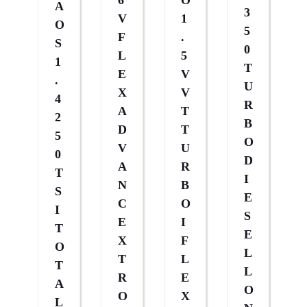
6
O
A
3
V
1
O
5
F
.
S
0
L
5
1
T
E
V
.
U
X
V
4
R
A
T
2
B
D
T
5
O
V
U
0
D
A
R
T
I
N
B
S
E
C
O
I
S
E
I
T
E
X
F
O
L
T
L
T
L
R
E
A
O
O
X
L