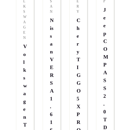
L
S
E
P
K
A
R
J
S
N
Y
W
E
N
C
A
E
G
Is
H
E
P
S
E
N
C
A
R
V
O
N
Y
O
M
V
T
L
P
E
I
K
A
R
G
S
S
S
G
W
S
A
O
A
2
1
5
G
.
.
X
E
0
6
P
N
T
1
R
T
D