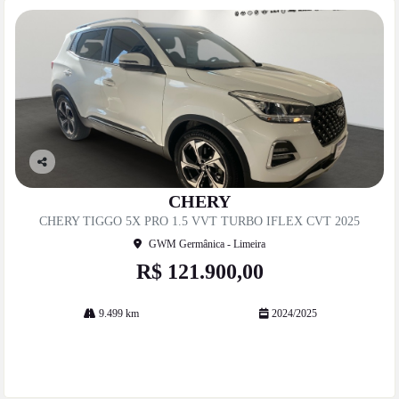
Co
mp
CHERY
artil
CHERY TIGGO 5X PRO 1.5 VVT TURBO IFLEX CVT 2025
he
GWM Germânica - Limeira
R$ 121.900,00
9.499 km
2024/2025
Mais informações