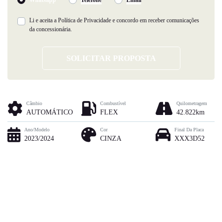
Li e aceita a
Política de Privacidade
e concordo em receber comunicações
da concessionária.
SOLICITAR PROPOSTA
Câmbio
Combustível
Quilometragem
AUTOMÁTICO
FLEX
42.822km
Ano/Modelo
Cor
Final Da Placa
2023/2024
CINZA
XXX3D52