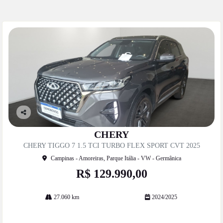
Co
mp
CHERY
artil
CHERY TIGGO 7 1.5 TCI TURBO FLEX SPORT CVT 2025
he
Campinas - Amoreiras, Parque Itália - VW - Germânica
R$ 129.990,00
27.060 km
2024/2025
Mais informações