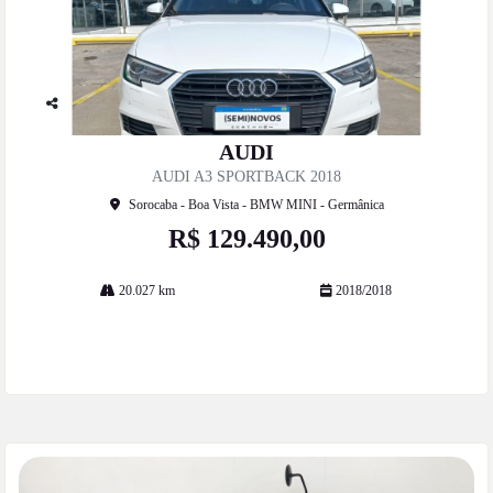
Co
mp
AUDI
artil
AUDI A3 SPORTBACK 2018
he
Sorocaba - Boa Vista - BMW MINI - Germânica
R$ 129.490,00
20.027 km
2018/2018
Mais informações