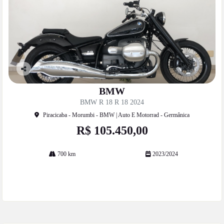
Co
mp
BMW
artil
BMW R 18 R 18 2024
he
Piracicaba - Morumbi - BMW | Auto E Motorrad - Germânica
R$ 105.450,00
700 km
2023/2024
Mais informações