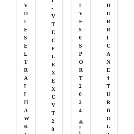
I
V
I
H
-
D
V
U
V
I
E
R
T
E
5
R
E
S
0
I
C
E
S
C
F
L
P
A
L
T
O
N
E
R
R
E
X
A
T
4
E
I
2
T
X
L
0
U
C
H
2
R
V
A
4
B
T
W
O
2
K
G
0
0
k