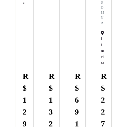
A
S
O
LI
N
A
L
I
M
Ei
Ra
R
R
R
R
$
$
$
$
1
1
6
2
2
3
9
2
9
2
1
7