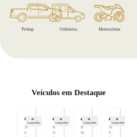
Pickup
Utilitários
Motocicletas
Veículos em Destaque
Compartilhar
Compartilhar
Compartilhar
Compartilhar
JE
H
B
JE
E
O
M
E