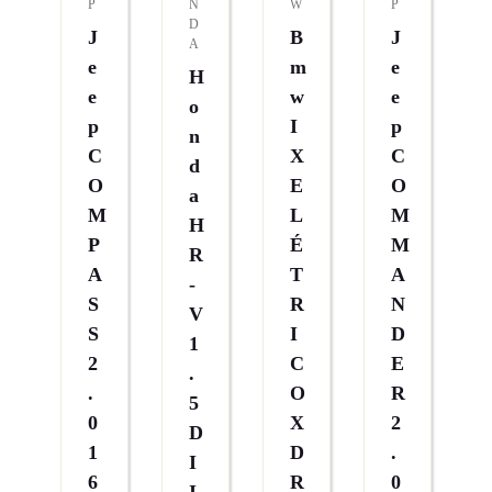
P
N
W
P
D
J
B
J
A
E
M
E
H
E
W
E
O
P
I
P
N
C
X
C
D
O
E
O
A
M
L
M
H
P
É
M
R
A
T
A
-
S
R
N
V
S
I
D
1
2
C
E
.
.
O
R
5
0
X
2
D
1
D
.
I
6
R
0