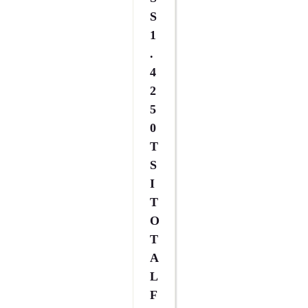
S
1
.
4
2
5
0
T
S
I
T
O
T
A
L
F