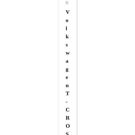
N
V
O
L
K
S
W
A
G
E
N
T
-
C
R
O
S