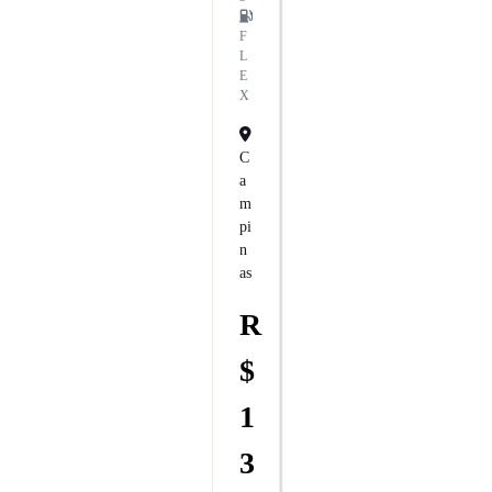
F
L
E
X
C
A
M
Pi
N
As
R
$
1
3