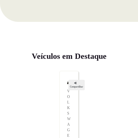
Veículos em Destaque
Compartilhar
V
O
L
K
S
W
A
G
E