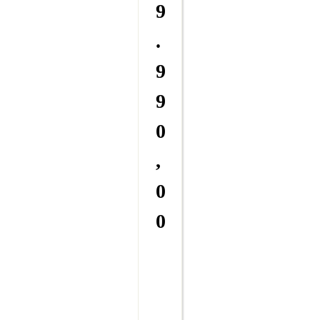
9
.
9
9
0
,
0
0
M
a
E