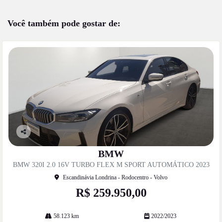
Você também pode gostar de:
Co
mp
BMW
artil
BMW 320I 2.0 16V TURBO FLEX M SPORT AUTOMÁTICO 2023
he
Escandinávia Londrina - Rodocentro - Volvo
R$ 259.950,00
58.123 km
2022/2023