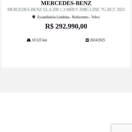
mp
MERCEDES-BENZ
artil
MERCEDES-BENZ GLA 200 1.3 MHEV AMG LINE 7G-DCT 2025
he
Escandinávia Londrina - Rodocentro - Volvo
R$ 292.990,00
10.525 km
2024/2025
Mais informações