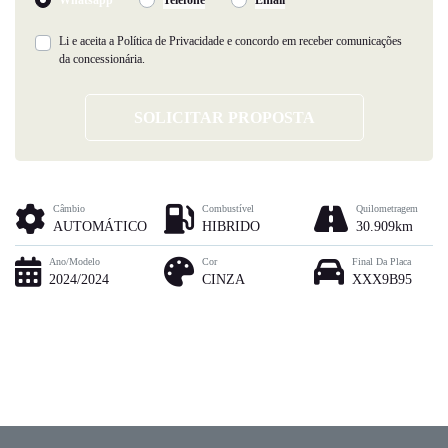
Li e aceita a
Política de Privacidade
e concordo em receber comunicações
da concessionária.
SOLICITAR PROPOSTA
Câmbio
Combustível
Quilometragem
AUTOMÁTICO
HIBRIDO
30.909km
Ano/Modelo
Cor
Final Da Placa
2024/2024
CINZA
XXX9B95