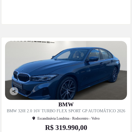
Mais informações
Co
mp
BMW
artil
BMW 320I 2.0 16V TURBO FLEX SPORT GP AUTOMÁTICO 2026
he
Escandinávia Londrina - Rodocentro - Volvo
R$ 319.990,00