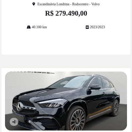
Escandinávia Londrina - Rodocentro - Volvo
R$ 279.490,00
40.100 km
2023/2023
Mais informações
Co