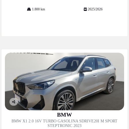
1.800 km
2025/2026
Mais informações
Co
mp
BMW
artil
BMW X1 2.0 16V TURBO GASOLINA SDRIVE20I M SPORT
he
STEPTRONIC 2023