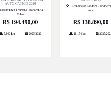
AUTOMÁTICO 2026
Escandinávia Londrina - Rodocent
Escandinávia Londrina - Rodocentro -
Volvo
Volvo
R$ 194.490,00
R$ 138.890,00
5.800 km
2025/2026
18.174 km
2025/202
Mais informações
Mais informações
ESTOQUE
MAPA DO SITE