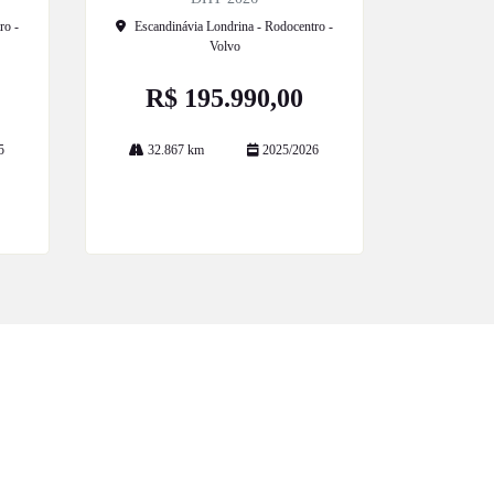
ro -
Escandinávia Londrina - Rodocentro -
Volvo
R$ 195.990,00
5
32.867 km
2025/2026
Mais informações
POLÍTICA DE PRIVACIDADE