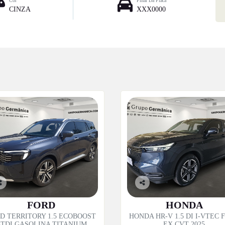
Cor
Final Da Placa
CINZA
XXX0000
o
Co
p
mp
FORD
HONDA
til
artil
D TERRITORY 1.5 ECOBOOST
HONDA HR-V 1.5 DI I-VTEC 
e
he
TDI GASOLINA TITANIUM
EX CVT 2025