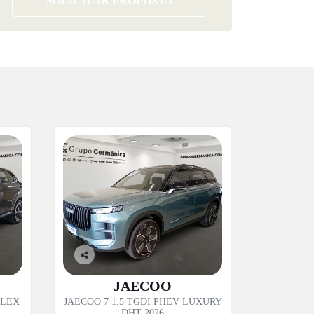
SOLICITAR PROPOSTA
Co
mp
JAECOO
artil
FLEX
JAECOO 7 1.5 TGDI PHEV LUXURY
he
DHT 2026