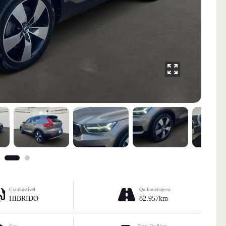
Combustível
Quilometragem
HIBRIDO
82.957km