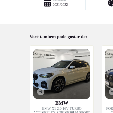
Ano/Modelo
2021/2022
Você também pode gostar de:
Co
C
mp
m
BMW
artil
ar
BMW X1 2.0 16V TURBO
FOR
he
h
ACTIVEFLEX SDRIVE20I M SPORT
G