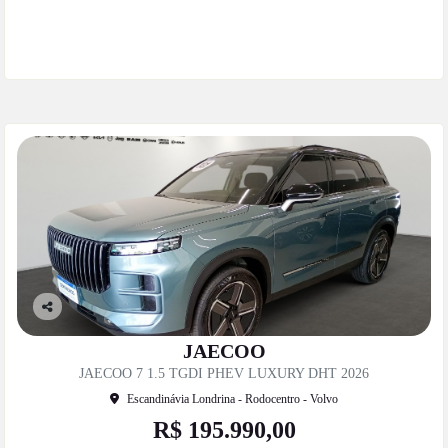
Mais informações
Co
mp
JAECOO
artil
JAECOO 7 1.5 TGDI PHEV LUXURY DHT 2026
he
Escandinávia Londrina - Rodocentro - Volvo
R$ 195.990,00