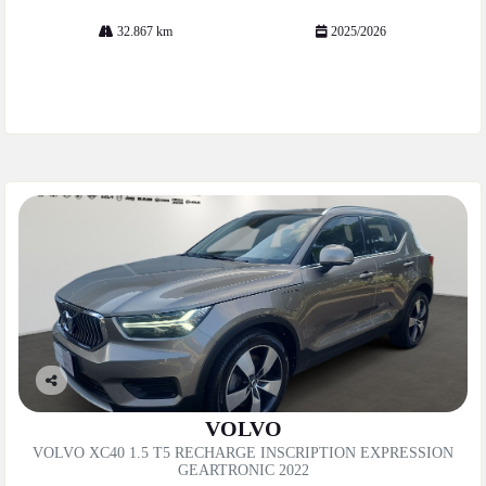
32.867 km
2025/2026
Mais informações
Co
mp
VOLVO
artil
VOLVO XC40 1.5 T5 RECHARGE INSCRIPTION EXPRESSION
he
GEARTRONIC 2022