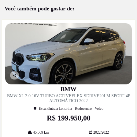
Você também pode gostar de:
Co
mp
BMW
artil
BMW X1 2.0 16V TURBO ACTIVEFLEX SDRIVE20I M SPORT 4P
he
AUTOMÁTICO 2022
Escandinávia Londrina - Rodocentro - Volvo
R$ 199.950,00
45.569 km
2022/2022