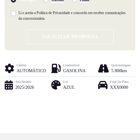
Li e aceita a
Política de Privacidade
e concordo em receber comunicações
da concessionária.
SOLICITAR PROPOSTA
Câmbio
Combustível
Quilometragem
AUTOMÁTICO
GASOLINA
5.800km
Ano/Modelo
Cor
Final Da Placa
2025/2026
AZUL
XXX0000