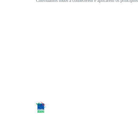
Convidamos todos a conhecerem e aplicarem os princípios a
CNPJ: 30.996.234/0001-00
Desacelere. Seu bem maior é a vida.