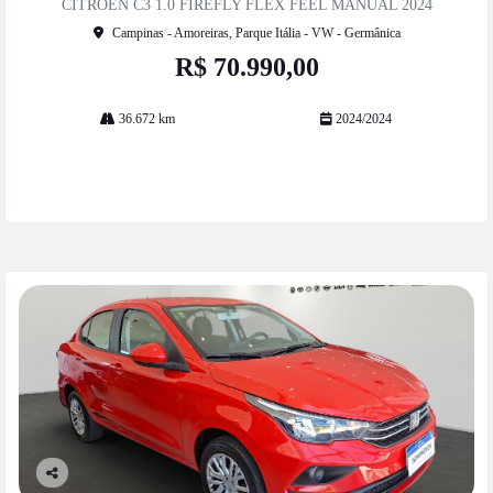
CITROEN C3 1.0 FIREFLY FLEX FEEL MANUAL 2024
he
Campinas - Amoreiras, Parque Itália - VW - Germânica
R$ 70.990,00
36.672 km
2024/2024
Mais informações