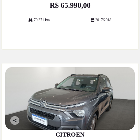
R$ 65.990,00
79.371 km
2017/2018
Mais informações
Co
mp
CITROEN
artil