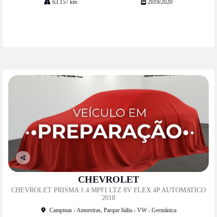
63.157 km
2019/2020
Mais informações
Co
mp
CHEVROLET
artil
CHEVROLET PRISMA 1.4 MPFI LTZ 8V FLEX 4P AUTOMATICO
he
2018
Campinas - Amoreiras, Parque Itália - VW - Germânica