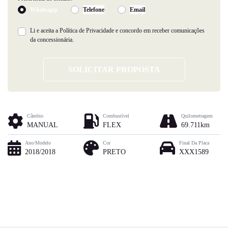
Whatsapp
Telefone
Email
Li e aceita a
Política de Privacidade
e concordo em receber comunicações
da concessionária.
SOLICITAR PROPOSTA
Câmbio
Combustível
Quilometragem
MANUAL
FLEX
69.711km
Ano/Modelo
Cor
Final Da Placa
2018/2018
PRETO
XXX1589