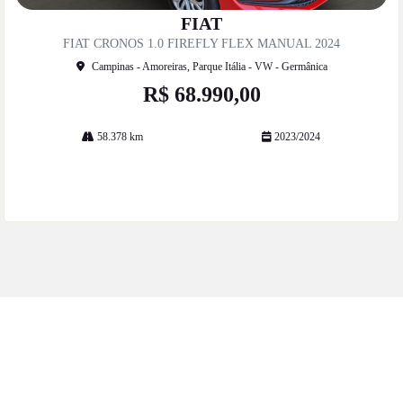
Co
mp
FIAT
artil
FIAT CRONOS 1.0 FIREFLY FLEX MANUAL 2024
he
Campinas - Amoreiras, Parque Itália - VW - Germânica
R$ 68.990,00
58.378 km
2023/2024
Mais informações