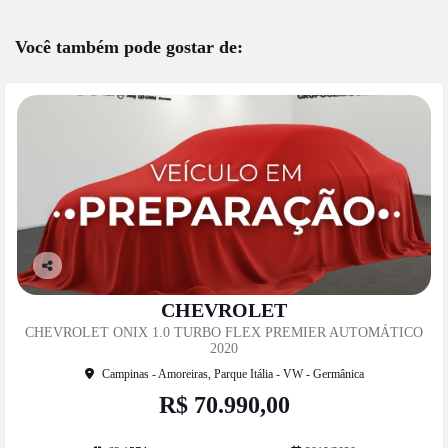
Você também pode gostar de:
Co
mp
CHEVROLET
artil
CHEVROLET ONIX 1.0 TURBO FLEX PREMIER AUTOMÁTICO
he
2020
Campinas - Amoreiras, Parque Itália - VW - Germânica
R$ 70.990,00