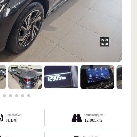
Combustível
Quilometragem
FLEX
12.905km