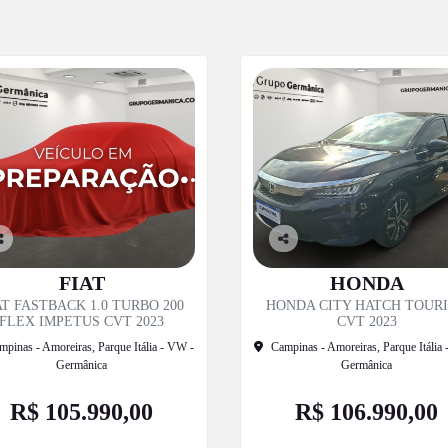
o
Co
p
mp
FIAT
HONDA
til
artil
AT FASTBACK 1.0 TURBO 200
HONDA CITY HATCH TOUR
e
he
FLEX IMPETUS CVT 2023
CVT 2023
mpinas - Amoreiras, Parque Itália - VW -
Campinas - Amoreiras, Parque Itália
Germânica
Germânica
R$ 105.990,00
R$ 106.990,00