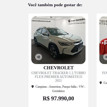
Você também pode gostar de:
Co
C
mp
m
CHEVROLET
artil
ar
CHEVROLET TRACKER 1.2 TURBO
FI
he
h
FLEX PREMIER AUTOMÁTICO
2021
Ca
Campinas - Amoreiras, Parque Itália - VW -
Germânica
R$ 97.990,00