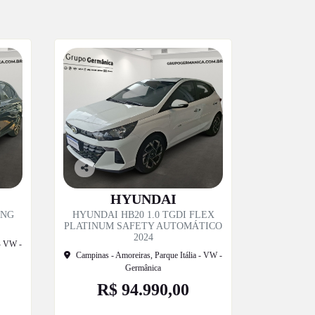
Co
mp
HYUNDAI
artil
ING
HYUNDAI HB20 1.0 TGDI FLEX
he
PLATINUM SAFETY AUTOMÁTICO
2024
 - VW -
Campinas - Amoreiras, Parque Itália - VW -
Germânica
R$ 94.990,00