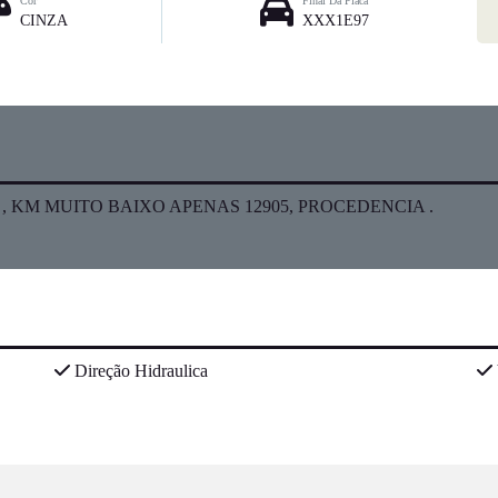
Cor
Final Da Placa
CINZA
XXX1E97
 KM MUITO BAIXO APENAS 12905, PROCEDENCIA .
Direção Hidraulica