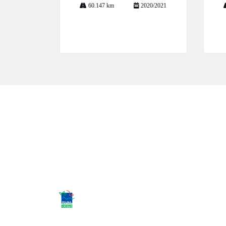
60.147 km
2020/2021
Mais informações
CNPJ: 02.952.561/0028-36
Desacelere. Seu bem maior é a vida.