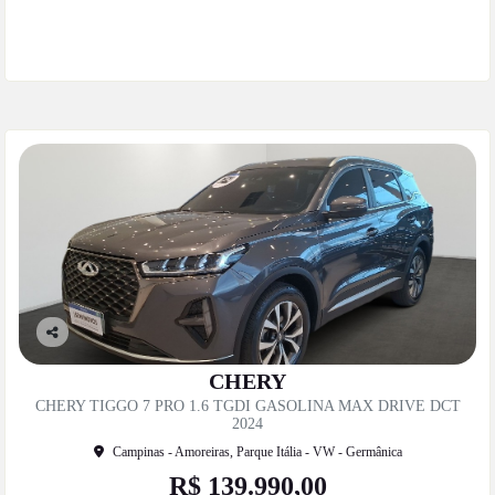
Mais informações
Co
mp
CHERY
artil
CHERY TIGGO 7 PRO 1.6 TGDI GASOLINA MAX DRIVE DCT
he
2024
Campinas - Amoreiras, Parque Itália - VW - Germânica
R$ 139.990,00