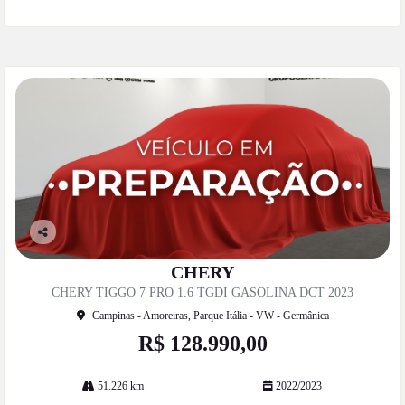
Co
mp
CHERY
artil
CHERY TIGGO 7 PRO 1.6 TGDI GASOLINA DCT 2023
he
Campinas - Amoreiras, Parque Itália - VW - Germânica
R$ 128.990,00
51.226 km
2022/2023