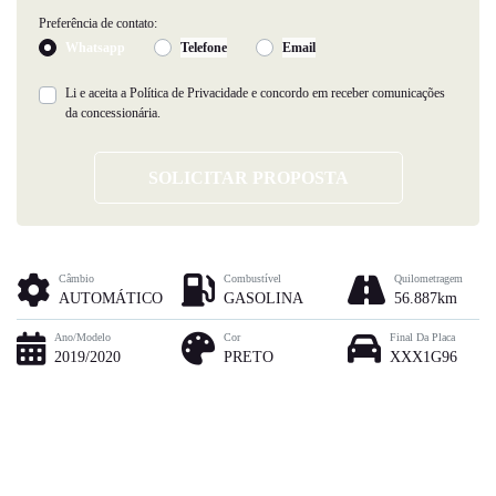
Preferência de contato:
Whatsapp
Telefone
Email
Li e aceita a
Política de Privacidade
e concordo em receber comunicações
da concessionária.
SOLICITAR PROPOSTA
Câmbio
Combustível
Quilometragem
AUTOMÁTICO
GASOLINA
56.887km
Ano/Modelo
Cor
Final Da Placa
2019/2020
PRETO
XXX1G96