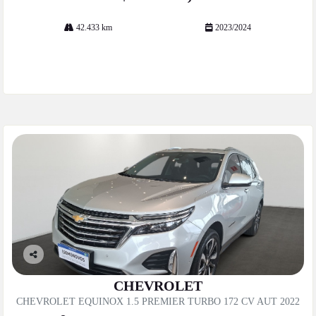
42.433 km
2023/2024
Mais informações
Co
mp
CHEVROLET
artil
CHEVROLET EQUINOX 1.5 PREMIER TURBO 172 CV AUT 2022
he