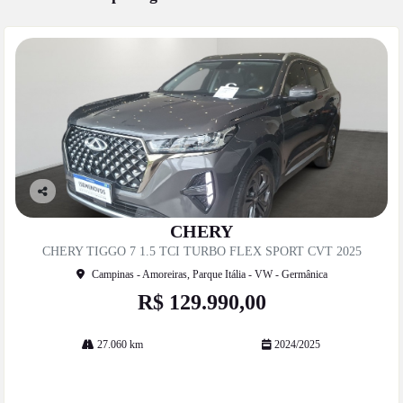
Co
mp
CHERY
artil
CHERY TIGGO 7 1.5 TCI TURBO FLEX SPORT CVT 2025
he
Campinas - Amoreiras, Parque Itália - VW - Germânica
R$ 129.990,00
27.060 km
2024/2025
Mais informações