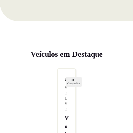
Veículos em Destaque
Compartilhar
V
O
L
V
O
V
O