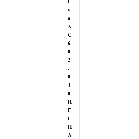
L
V
O
X
C
6
0
2
.
0
T
8
R
E
C
H
A