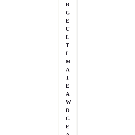
R
G
E
U
L
T
I
M
A
T
E
A
W
D
G
E
A