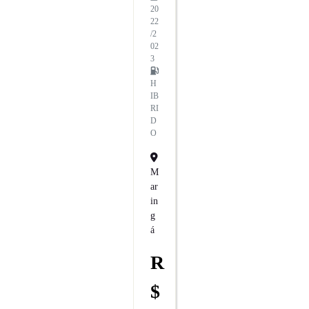
20
22
/2
02
3
H
IB
RI
D
O
M
Ar
In
G
Á
R
$