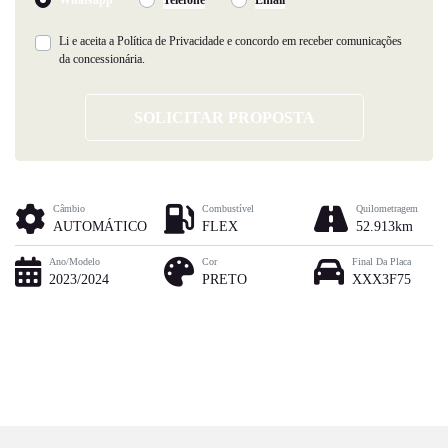
Li e aceita a
Política de Privacidade
e concordo em receber comunicações
da concessionária.
SOLICITAR PROPOSTA
Câmbio
Combustível
Quilometragem
AUTOMÁTICO
FLEX
52.913km
Ano/Modelo
Cor
Final Da Placa
2023/2024
PRETO
XXX3F75