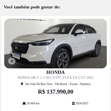
Você também pode gostar de:
Co
mp
HONDA
artil
HONDA HR-V 1.5 DI I-VTEC FLEX EX CVT 2025
he
São João Da Boa Vista - Vila Brasil - Toyota - Nipônica
R$ 137.990,00
26.464 km
2024/2025