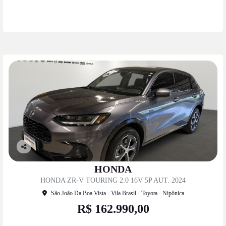
Mais informações
Co
mp
HONDA
artil
HONDA ZR-V TOURING 2.0 16V 5P AUT. 2024
he
São João Da Boa Vista - Vila Brasil - Toyota - Nipônica
R$ 162.990,00