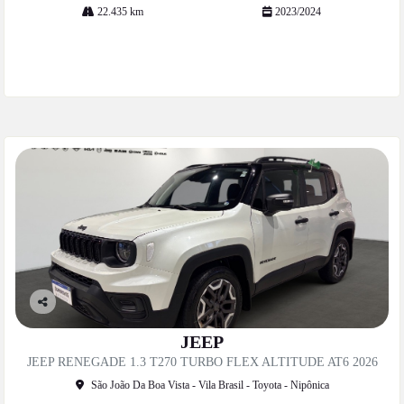
22.435 km
2023/2024
Mais informações
Co
mp
JEEP
artil
JEEP RENEGADE 1.3 T270 TURBO FLEX ALTITUDE AT6 2026
he
São João Da Boa Vista - Vila Brasil - Toyota - Nipônica