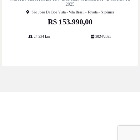
he
2025
São João Da Boa Vista - Vila Brasil - Toyota - Nipônica
R$ 153.990,00
24.234 km
2024/2025
Mais informações