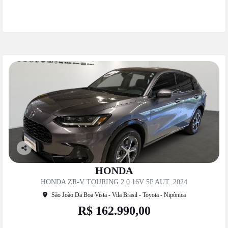
Mais informações
Co
mp
HONDA
artil
HONDA ZR-V TOURING 2.0 16V 5P AUT. 2024
he
São João Da Boa Vista - Vila Brasil - Toyota - Nipônica
R$ 162.990,00