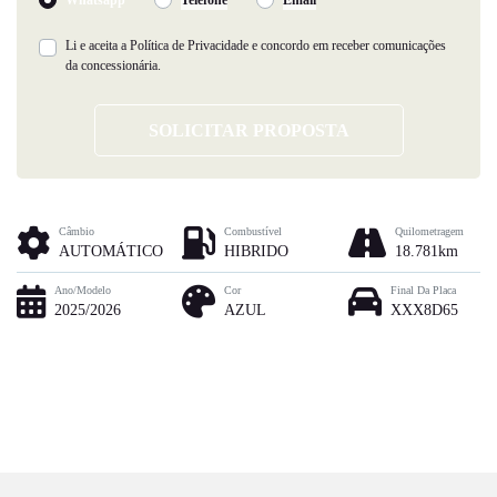
Li e aceita a
Política de Privacidade
e concordo em receber comunicações
da concessionária.
SOLICITAR PROPOSTA
Câmbio
Combustível
Quilometragem
AUTOMÁTICO
HIBRIDO
18.781km
Ano/Modelo
Cor
Final Da Placa
2025/2026
AZUL
XXX8D65