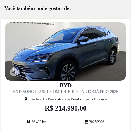
Você também pode gostar de:
Co
mp
BYD
artil
BYD SONG PLUS 1.5 DM-I HÍBRIDO AUTOMÁTICO 2026
he
São João Da Boa Vista - Vila Brasil - Toyota - Nipônica
R$ 214.990,00
36.432 km
2025/2026