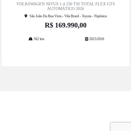
artil
VOLKSWAGEN NIVUS 1.4 250 TSI TOTAL FLEX GTS
he
AUTOMÁTICO 2026
São João Da Boa Vista - Vila Brasil - Toyota - Nipônica
R$ 169.990,00
562 km
2025/2026
Mais informações