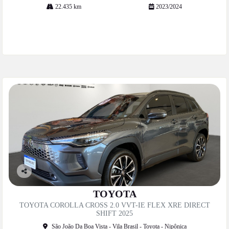
22.435 km
2023/2024
Mais informações
Co
mp
TOYOTA
artil
TOYOTA COROLLA CROSS 2.0 VVT-IE FLEX XRE DIRECT
he
SHIFT 2025
São João Da Boa Vista - Vila Brasil - Toyota - Nipônica