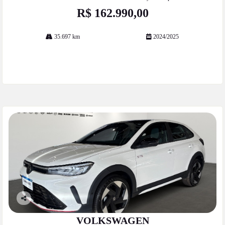
R$ 162.990,00
35.697 km
2024/2025
Mais informações
Co
mp
VOLKSWAGEN