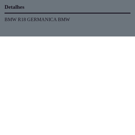
Detalhes
BMW R18 GERMANICA BMW
ESTOQUE
MAPA DO SITE
POLÍTICA DE PRIVACIDADE
CNPJ: 18.116.436/0002-97