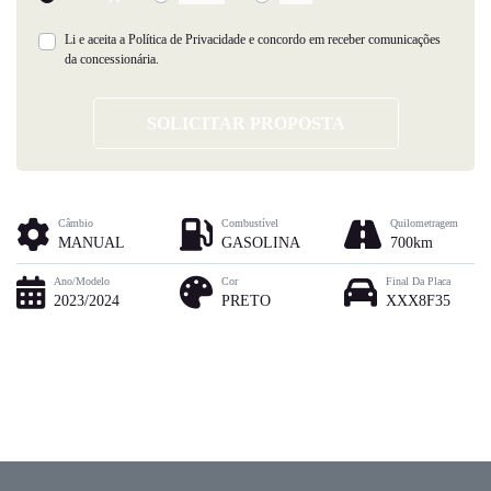
Li e aceita a
Política de Privacidade
e concordo em receber comunicações
da concessionária.
SOLICITAR PROPOSTA
Câmbio
Combustível
Quilometragem
MANUAL
GASOLINA
700km
Ano/Modelo
Cor
Final Da Placa
2023/2024
PRETO
XXX8F35