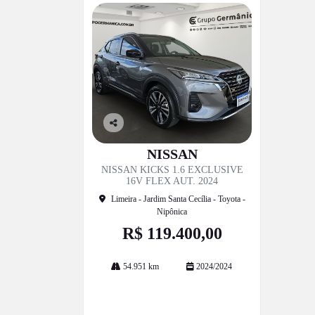
Co
mp
NISSAN
artil
NISSAN KICKS 1.6 EXCLUSIVE
he
16V FLEX AUT. 2024
Limeira - Jardim Santa Cecília - Toyota -
Nipônica
R$ 119.400,00
54.951 km
2024/2024
Mais informações