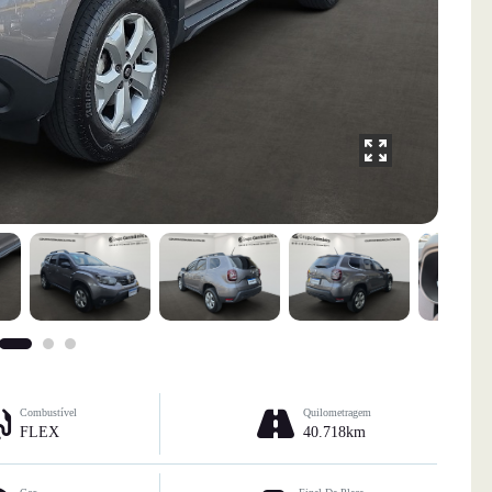
Combustível
Quilometragem
FLEX
40.718km