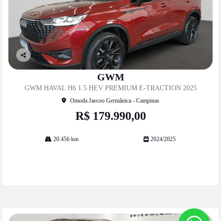
Co
mp
GWM
artil
GWM HAVAL H6 1.5 HEV PREMIUM E-TRACTION 2025
he
Omoda Jaecoo Germânica - Campinas
R$ 179.990,00
20.456 km
2024/2025
Mais informações