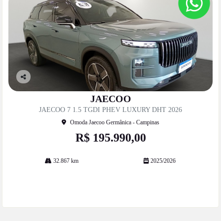
Co
mp
JAECOO
artil
JAECOO 7 1.5 TGDI PHEV LUXURY DHT 2026
he
Omoda Jaecoo Germânica - Campinas
R$ 195.990,00
32.867 km
2025/2026
Mais informações