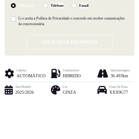
Whatsapp
Telefone
Email
Li e aceita a
Política de Privacidade
e concordo em receber comunicações
da concessionária.
SOLICITAR PROPOSTA
Câmbio
Combustível
Quilometragem
AUTOMÁTICO
HIBRIDO
36.493km
Ano/Modelo
Cor
Final Da Placa
2025/2026
CINZA
XXX9G77